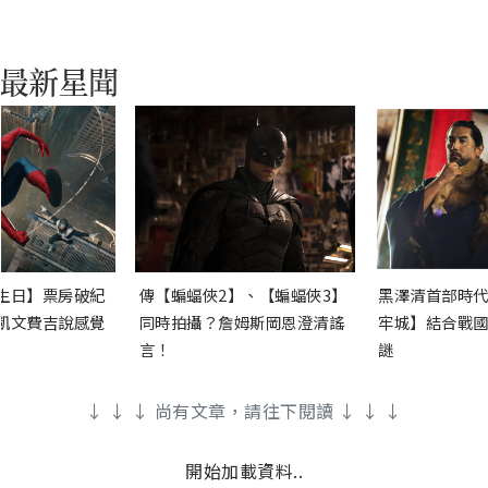
生日】票房破紀
傳【蝙蝠俠2】、【蝙蝠俠3】
黑澤清首部時代
凱文費吉說感覺
同時拍攝？詹姆斯岡恩澄清謠
牢城】結合戰國
言！
謎
↓ ↓ ↓ 尚有文章，請往下閱讀 ↓ ↓ ↓
開始加載資料..