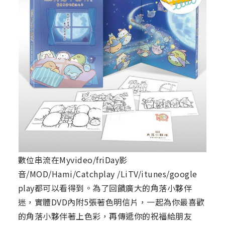
數位串流在Myvideo/friDay影
音/MOD/Hami/Catchplay /LiTV/itunes/google
play都可以看得到。為了回饋廣大的角落小夥伴
迷，實體DVD內附5張著色明信片，一起為你最喜歡
的角落小夥伴著上色彩，再傳遞你的祝福給朋友