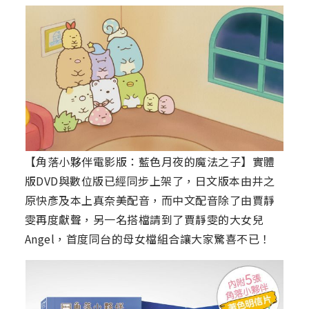
【角落小夥伴電影版：藍色月夜的魔法之子】實體
版DVD與數位版已經同步上架了，日文版本由井之
原快彥及本上真奈美配音，而中文配音除了由賈靜
雯再度獻聲，另一名搭檔請到了賈靜雯的大女兒
Angel，首度同台的母女檔組合讓大家驚喜不已！