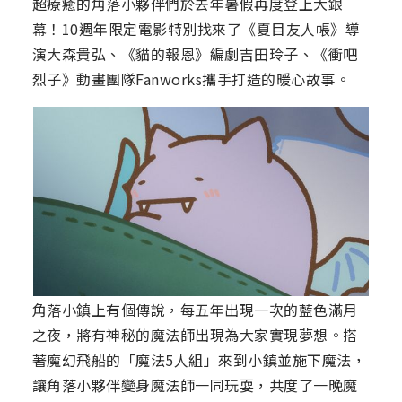
超療癒的角落小夥伴們於去年暑假再度登上大銀
幕！10週年限定電影特別找來了《夏目友人帳》導
演大森貴弘、《貓的報恩》編劇吉田玲子、《衝吧
烈子》動畫團隊Fanworks攜手打造的暖心故事。
角落小鎮上有個傳說，每五年出現一次的藍色滿月
之夜，將有神秘的魔法師出現為大家實現夢想。搭
著魔幻飛船的「魔法5人組」來到小鎮並施下魔法，
讓角落小夥伴變身魔法師一同玩耍，共度了一晚魔