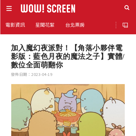
電影資訊
星聞花絮
台北票房
加入魔幻夜派對！【角落小夥伴電
影版：藍色月夜的魔法之子】實體/
數位全面萌翻你
發佈日期：2023-04-19