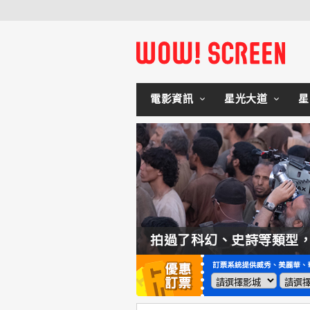
電影資訊
星光大道
星
如何交棒蜘蛛人？湯姆霍蘭：「我們有一個完整的計畫。」
拍過了科幻、史詩等類型