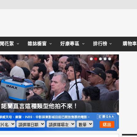
Close
聞花絮
雜誌櫥窗
好康專區
排行榜
購物車
，諾蘭直言這種類型他拍不來！