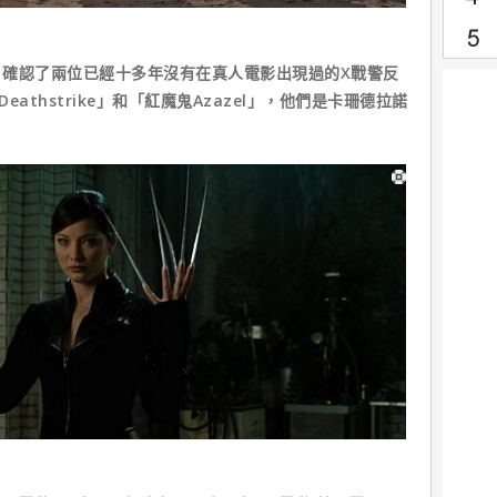
，確認了兩位已經十多年沒有在真人電影出現過的X戰警反
eathstrike」和「紅魔鬼Azazel」，他們是卡珊德拉諾