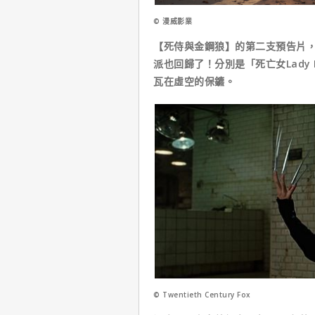
© 漫威影業
【死侍與金鋼狼】的第二支預告片
派也回歸了！分別是「死亡女Lady D
瓦在虛空的保鑣。
© Twentieth Century Fox