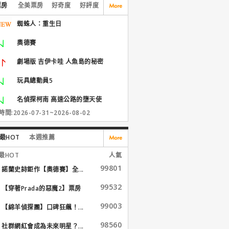
票房
全美票房
好奇度
好評度
蜘蛛人：重生日
奧德賽
劇場版 吉伊卡哇 人魚島的秘密
玩具總動員5
名偵探柯南 高速公路的墮天使
間:2026-07-31~2026-08-02
最HOT
本週推薦
最HOT
人氣
99801
諾蘭史詩鉅作【奧德賽】全...
99532
【穿著Prada的惡魔2】票房
大...
99003
【綿羊偵探團】口碑狂飆！...
98560
社群網紅會成為未來明星？...