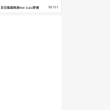
98101
巨石強森現身Met Gala穿裙
子...