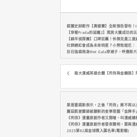
諾蘭史詩鉅作【奧德賽】全新預告發布！I
【穿著Prada的惡魔2】票房大獲成功的
【綿羊偵探團】口碑狂飆！休傑克曼三度
社群網紅會成為未來明星？小勞勃道尼：
巨石強森現身Met Gala穿裙子，呼應
兩大漫威英雄合體【死侍與金鋼狼】
萊恩雷諾斯表示，之後「死侍」將不再以
麗茲凱普蘭談被腰斬的查寧塔圖「金牌手
《死侍》漫畫原創作者又開嗆，叫漫威總
《死侍》漫畫原創作者發表聲明，要與漫
2025第82屆金球獎入圍名單(電影類)