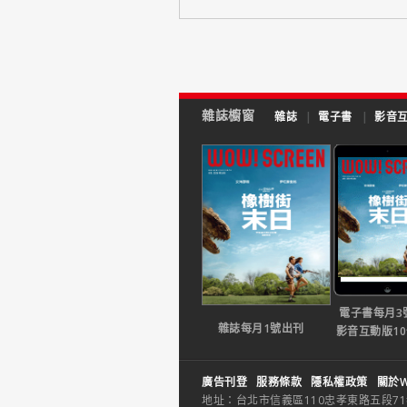
雜誌櫥窗
雜誌
|
電子書
|
影音
電子書每月3
雜誌每月1號出刊
影音互動版1
廣告刊登
服務條款
隱私權政策
關於W
地址：台北市信義區110忠孝東路五段71巷26