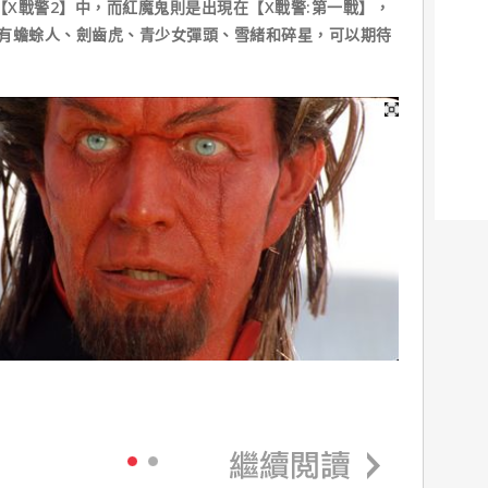
【X戰警2】中，而紅魔鬼則是出現在【X戰警:第一戰】，
還有蟾蜍人、劍齒虎、青少女彈頭、雪緒和碎星，可以期待