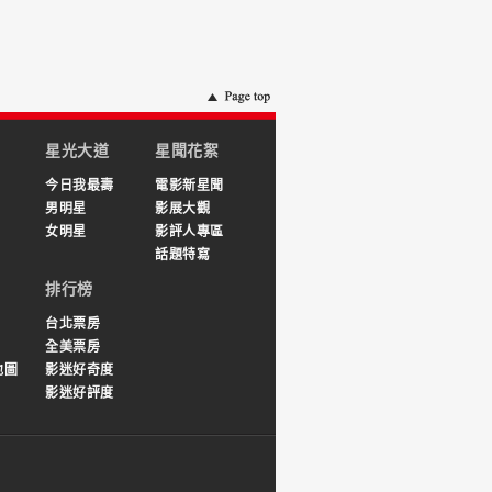
星光大道
星聞花絮
今日我最壽
電影新星聞
男明星
影展大觀
女明星
影評人專區
話題特寫
排行榜
台北票房
全美票房
地圖
影迷好奇度
影迷好評度