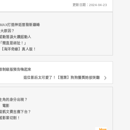
更新日期：2024-04-23
MAX打造神話冒險新巔峰
五大原因？
感動落淚大讚超動人
「簡直是胡扯！」
新片【海洋奇緣】真人版！
限制級版預告嗨起來
這位影后太可愛了！【落葉】狗狗獲獎她卻哭翻
主角的身分出現？
」電影
裁凱文費吉應下台？
威影業切割！