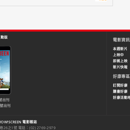
互動版
電影資訊
本週新片
上映中
即將上映
新片快報
好康專區
訂閱好康
購書好康
好康活動
號出刊
0號出刊
OW!SCREEN 電影雜誌
之1號 電話：(02) 2769-2979