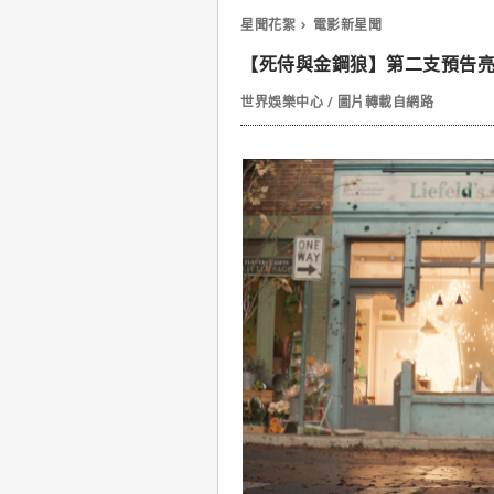
星聞花絮
電影新星聞
【死侍與金鋼狼】第二支預告
世界娛樂中心 / 圖片轉載自網路