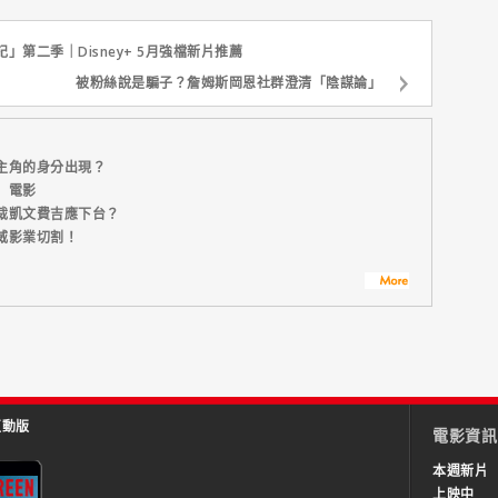
第二季｜Disney+ 5月強檔新片推薦
被粉絲說是騙子？詹姆斯岡恩社群澄清「陰謀論」
主角的身分出現？
」電影
裁凱文費吉應下台？
威影業切割！
互動版
電影資訊
本週新片
上映中