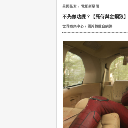
星聞花絮
電影新星聞
不先做功課？【死侍與金鋼狼
世界娛樂中心 / 圖片轉載自網路