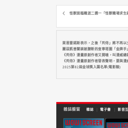
怪獸面臨職涯二選一「怪獸職場求生記」
萊恩雷諾斯表示，之後「死侍」將不再以
麗茲凱普蘭談被腰斬的查寧塔圖「金牌手
《死侍》漫畫原創作者又開嗆，叫漫威總
《死侍》漫畫原創作者發表聲明，要與漫
2025第82屆金球獎入圍名單(電影類)
雜誌櫥窗
雜誌
|
電子書
|
影音