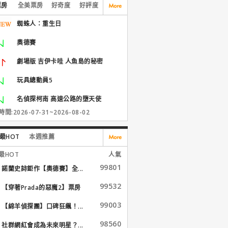
票房
全美票房
好奇度
好評度
蜘蛛人：重生日
奧德賽
劇場版 吉伊卡哇 人魚島的秘密
玩具總動員5
名偵探柯南 高速公路的墮天使
間:2026-07-31~2026-08-02
最HOT
本週推薦
最HOT
人氣
99801
諾蘭史詩鉅作【奧德賽】全...
99532
【穿著Prada的惡魔2】票房
大...
99003
【綿羊偵探團】口碑狂飆！...
98560
社群網紅會成為未來明星？...