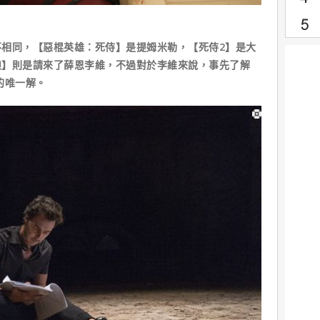
相同，【惡棍英雄：死侍】是提姆米勒，【死侍2】是大
狼】則是請來了薛恩李維，不過對於李維來說，事先了解
的唯一解。