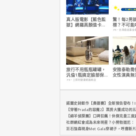
真人版電影【藍色監
驚！每2男
獄】網羅高顏值卡司
標？不可能
陣容
PR・台灣癌症基金
旅行不用瓶瓶罐罐，
安雅泰勒喬
汎倫1瓶搞定臉部保
女性演員無
養！
法演技的原
PR・三得利健康網路商店
諾蘭史詩鉅作【奧德賽】全新預告發布！I
【穿著Prada的惡魔2】票房大獲成功的
【綿羊偵探團】口碑狂飆！休傑克曼三度
社群網紅會成為未來明星？小勞勃道尼：
巨石強森現身Met Gala穿裙子，呼應