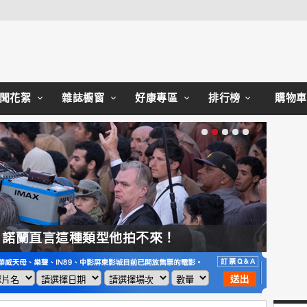
Close
聞花絮
雜誌櫥窗
好康專區
排行榜
購物車
，諾蘭直言這種類型他拍不來！