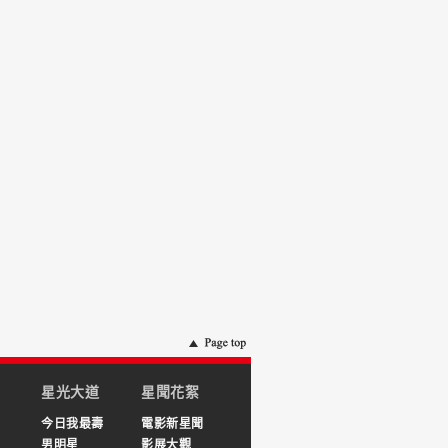
星光大道
星聞花絮
今日我最壽
電影新星聞
男明星
影展大觀