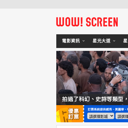
電影資訊
星光大道
星
如何交棒蜘蛛人？湯姆霍蘭：「我們有一個完整的計畫。」
拍過了科幻、史詩等類型