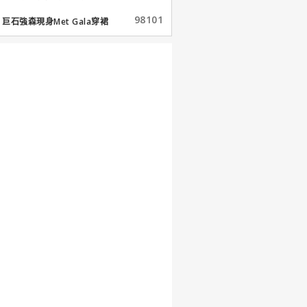
98101
巨石強森現身Met Gala穿裙
子...