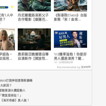
就有1人中
丹尼爾戴路易斯父子
《梨泰院Class》台版
吧？
合作電影【銀蓮花】
影集「來！金來
｜本周上線、電視首
號！」HBO Max熱血
會
播推薦
上線
伊認為，
奧莉薇亞魏爾德自導
1/2機率淪陷！你是好
法採用方
自演新作【開放性邀
男人還是渣男？關鍵
因是？
請】大膽挑戰婚姻關
在這
PR・台灣癌症基金會
係與慾望的界線
Recommended by
MAX打造神話冒險新巔峰
五大原因？
感動落淚大讚超動人
「簡直是胡扯！」
新片【海洋奇緣】真人版！