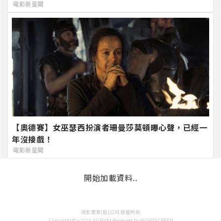
電影新星聞
【奧德賽】女巫瑟西扮演者珊曼莎莫頓曝心聲，已經一
年沒接戲！
電影新星聞
開始加載資料..
視影實業(股)公司 版權所有
Copyright©>2026 All Right Reserved by WOW!SCREEN