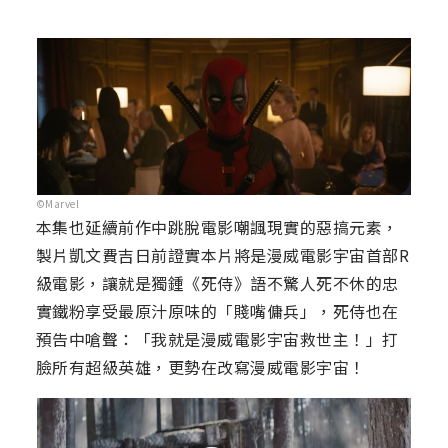
©Marvel
本集也延續前作中跳脫電影嘲諷現實的惡搞元素，
製片凱文費吉日前證實本片將是漫威電影宇宙首部R
級電影，讓就是獨鍾《死侍》語不驚人死不休的忠
實鐵粉享受最原汁原味的「賤嘴傭兵」，死侍也在
預告中嗆聲：「我就是漫威電影宇宙救世主！」打
臉所有超級英雄，更勢在改寫漫威電影宇宙！