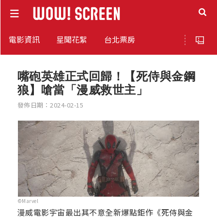
電影資訊
星聞花絮
台北票房
嘴砲英雄正式回歸！【死侍與金鋼
狼】嗆當「漫威救世主」
發佈日期：2024-02-15
©Marvel
漫威電影宇宙最出其不意全新爆點鉅作《死侍與金