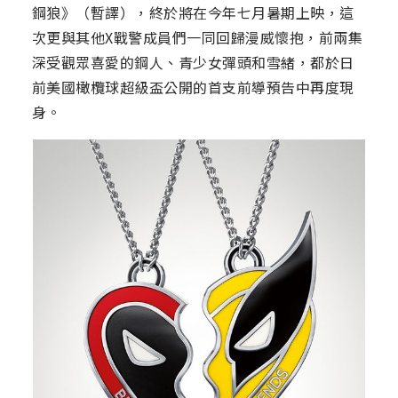
鋼狼》（暫譯），終於將在今年七月暑期上映，這
次更與其他X戰警成員們一同回歸漫威懷抱，前兩集
深受觀眾喜愛的鋼人、青少女彈頭和雪緒，都於日
前美國橄欖球超級盃公開的首支前導預告中再度現
身。