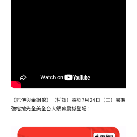
《死侍與金鋼狼》（暫譯）將於7月24日（三）暑期
強檔搶先全美全台大銀幕震撼登場！