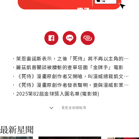
．
萊恩雷諾斯表示，之後「死侍」將不再以主角的身分出現？
．
麗茲凱普蘭談被腰斬的查寧塔圖「金牌手」電影
．
《死侍》漫畫原創作者又開嗆，叫漫威總裁凱文費吉應下台？
．
《死侍》漫畫原創作者發表聲明，要與漫威影業切割！
．
2025第82屆金球獎入圍名單(電影類)
看更多相關報導