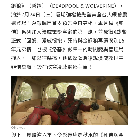
鋼狼》（暫譯）（DEADPOOL & WOLVERINE），
將於7月24日（三）暑期強檔搶先全美全台大銀幕震
撼登場！萬眾矚目首支預告今日亮相，本片是《死
侍》系列加入漫威電影宇宙的第一炮，並象徵X戰警
正式「回歸」漫威懷抱，死侍與金鋼狼再續睽別15
年兄弟情，也被《洛基》影集中的時間變異管理局
抓入，一如以往惡搞，他依然嘴賤嗆說漫威救世主
非他莫屬，勢在改寫漫威電影宇宙！
©Marvel
與上一集睽違六年、令影迷望穿秋水的《死侍與金