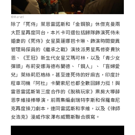
©Marvel
除了「死侍」萊恩雷諾斯和「金鋼狼」休傑克曼兩
大巨星再度同台，本片卡司還包括歸隊飾演死侍未
婚妻的《死侍》女星莫蓮娜芭卡琳、飾演時間變異
管理局探員的《繼承之戰》演技派男星馬修麥費狄
恩、《王冠》新生代女星艾瑪可林，以及「青少女
彈頭」布莉安娜海德布蘭德、「鋼人」、「盲婦愛
兒」萊絲莉厄格絲，甚至連死侍的好麻吉，印度計
程車司機「阿杜」卡蘭索尼也都全數回歸力挺！與
雷恩雷諾斯第三度合作的《脫稿玩家》票房大導薛
恩李維接棒導演，前兩集編劇瑞特李斯和保羅韋尼
克再度操刀劇本，連同雷諾斯和李維，以及《律師
女浩克》漫威作家澤布威爾斯聯合撰寫。