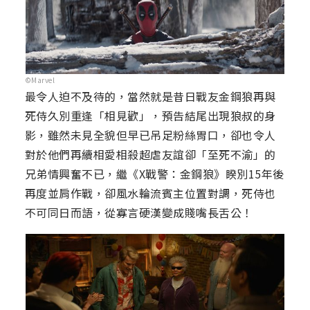
©Marvel
最令人迫不及待的，當然就是昔日戰友金鋼狼再與
死侍久別重逢「相見歡」，預告結尾出現狼叔的身
影，雖然未見全貌但早已吊足粉絲胃口，卻也令人
對於他們再續相愛相殺超虐友誼卻「至死不渝」的
兄弟情興奮不已，繼《X戰警：金鋼狼》睽別15年後
再度並肩作戰，卻風水輪流賓主位置對調，死侍也
不可同日而語，從寡言硬漢變成賤嘴長舌公！