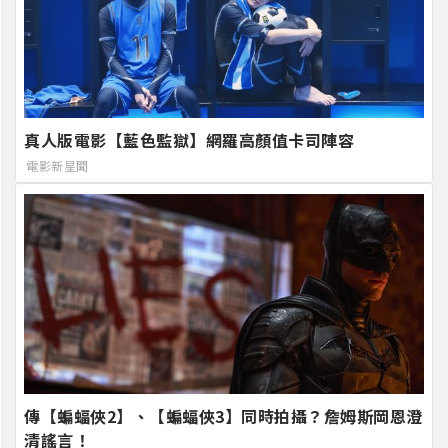
真人版電影【藍色監獄】網羅高顏值卡司陣容
電影新星聞
傳【蝙蝠俠2】、【蝙蝠俠3】同時拍攝？詹姆斯岡恩澄
清謠言！