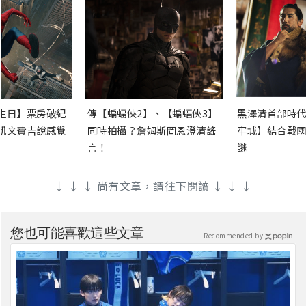
生日】票房破紀
傳【蝙蝠俠2】、【蝙蝠俠3】
黑澤清首部時代
凱文費吉說感覺
同時拍攝？詹姆斯岡恩澄清謠
牢城】結合戰國
言！
謎
↓ ↓ ↓ 尚有文章，請往下閱讀 ↓ ↓ ↓
您也可能喜歡這些文章
Recommended by