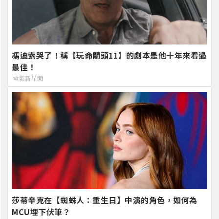
馮迪索哭了！稱【玩命關頭11】的劇本是他十年來看過
最佳！
電影新星聞
莎蒂辛克在【蜘蛛人：重生日】中演的角色，如何為
MCU埋下伏筆？