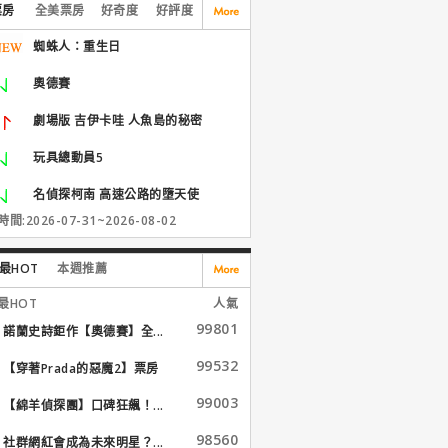
票房
全美票房
好奇度
好評度
蜘蛛人：重生日
奧德賽
劇場版 吉伊卡哇 人魚島的秘密
玩具總動員5
名偵探柯南 高速公路的墮天使
間:2026-07-31~2026-08-02
最HOT
本週推薦
最HOT
人氣
99801
諾蘭史詩鉅作【奧德賽】全...
99532
【穿著Prada的惡魔2】票房
大...
99003
【綿羊偵探團】口碑狂飆！...
98560
社群網紅會成為未來明星？...