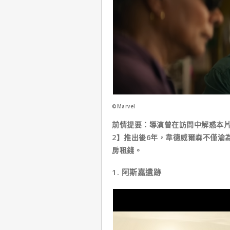
©Marvel
前情提要：導演曾在訪問中解惑本
2】推出後6年，韋德威爾森不僅淪
房租錢。
1. 阿斯嘉遺跡