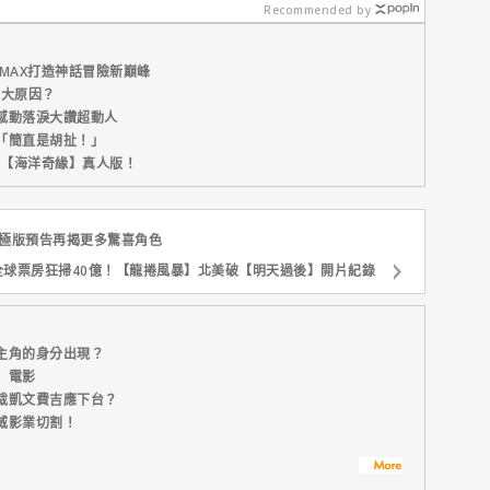
晚！
Recommended by
MAX打造神話冒險新巔峰
五大原因？
感動落淚大讚超動人
「簡直是胡扯！」
新片【海洋奇緣】真人版！
終極版預告再揭更多驚喜角色
全球票房狂掃40億！【龍捲風暴】北美破【明天過後】開片紀錄
主角的身分出現？
」電影
裁凱文費吉應下台？
威影業切割！