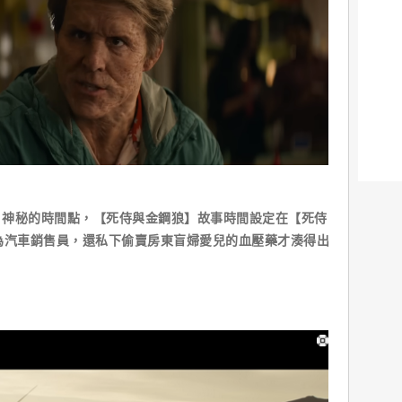
片神秘的時間點，【死侍與金鋼狼】故事時間設定在【死侍
為汽車銷售員，還私下偷賣房東盲婦愛兒的血壓藥才湊得出