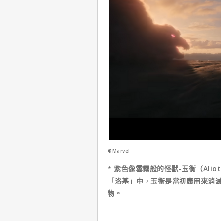
©Marvel
* 紫色像雲霧般的怪獸-玉衡（Al
「洛基」中，玉衡是當初康用來消
物。