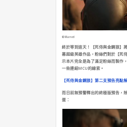
©Marvel
終於等到這天！【死侍與金鋼狼】將
幕超級英雄作品，粉絲們對於【死
示本片完全是為了滿足粉絲而製作
一些連結MCU的線索。
【死侍與金鋼狼】第二支預告亮點
而日前無預警釋出的終極版預告，除
蛋：