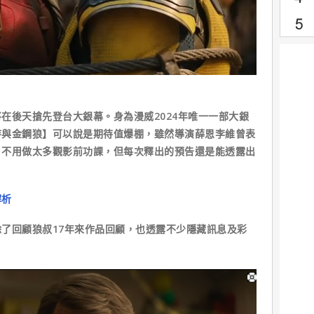
在後天搶先登台大銀幕。身為漫威2024年唯一一部大銀
侍與金鋼狼】可以說是期待值爆棚，雖然導演薛恩李維曾表
，不用做太多觀影前功課，但每次釋出的預告還是能透露出
解析
了回顧狼叔17年來作品回顧，也透露不少隱藏訊息及彩