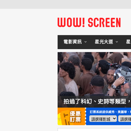
電影資訊
星光大道
星
如何交棒蜘蛛人？湯姆霍蘭：「我們有一個完整的計畫。」
拍過了科幻、史詩等類型