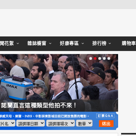
Close
聞花絮
雜誌櫥窗
好康專區
排行榜
購物車
，諾蘭直言這種類型他拍不來！