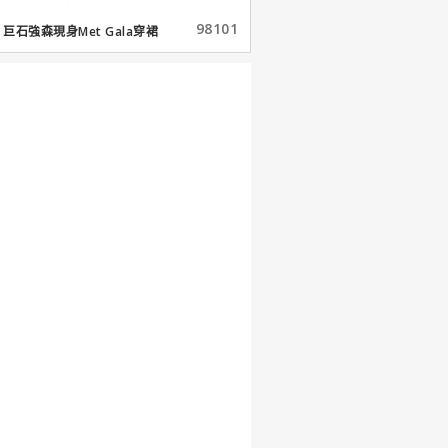
98101
巨石強森現身Met Gala穿裙
子...