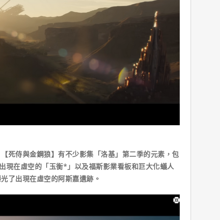
，【死侍與金鋼狼】有不少影集「洛基」第二季的元素，包
部、出現在虛空的「玉衡*」以及福斯影業看板和巨大化蟻人
曝光了出現在虛空的阿斯嘉遺跡。