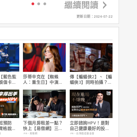
更新日期：2024-07-22
【藍色監
莎蒂辛克在【蜘蛛
傳【蝙蝠俠2】、【蝙
顏值卡司
人：重生日】中演的
蝠俠3】同時拍攝？詹
角色，如何為MCU埋
姆斯岡恩澄清謠言！
下伏筆？
起預防
下個月房租差一點？
立即諮詢HPV！是對
有資格說愛
快上【易借網】三分
自己健康最好的投
鐘解決燃眉之急
資，把握現在不嫌
會
PR・易借網
PR・台灣癌症基金會