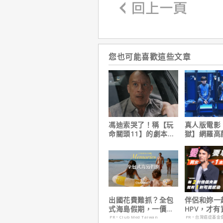
您也可能喜歡這些文章
馮迪索哭了！稱【玩
真人版電影
命關頭11】的劇本是
獄】網羅高
他十年來看過最佳！
陣容
出國花費難抓？全包
伴侶和妳一
式海島假期，一價搞
HPV，才
定食宿玩樂，省錢更
妳！
PR・Club Med Taiwan
PR・台灣癌症基金