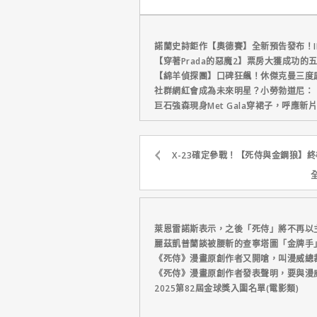
省心！
諾蘭史詩鉅作【奧德賽】全新預告發布！I
【穿著Prada的惡魔2】票房大獲成功的
【綿羊偵探團】口碑狂飆！休傑克曼三度
社群網紅會成為未來明星？小勞勃道尼：
巨石強森現身Met Gala穿裙子，呼應
X-23確定參戰！【死侍與金鋼狼】
萊恩雷諾斯表示，之後「死侍」將不再以
麗茲凱普蘭談被腰斬的查寧塔圖「金牌手
《死侍》漫畫原創作者又開嗆，叫漫威總
《死侍》漫畫原創作者發表聲明，要與漫
2025第82屆金球獎入圍名單(電影類)