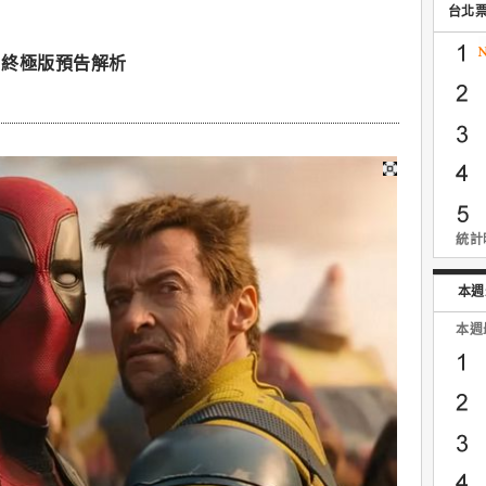
台北
】終極版預告解析
統計時
本週
本週