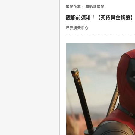
星聞花絮
電影新星聞
觀影前須知！【死侍與金鋼狼
世界娛樂中心