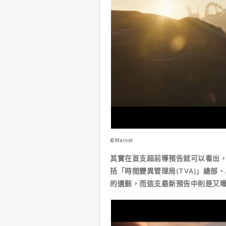
©Marvel
其實在首支超前導預告就可以看出
括「時間變異管理局(TVA)」總
的遺骸，而這支最新預告中則是又