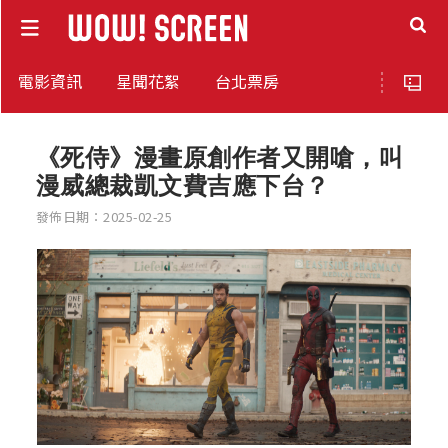
電影資訊
星聞花絮
台北票房
《死侍》漫畫原創作者又開嗆，叫
漫威總裁凱文費吉應下台？
發佈日期：2025-02-25