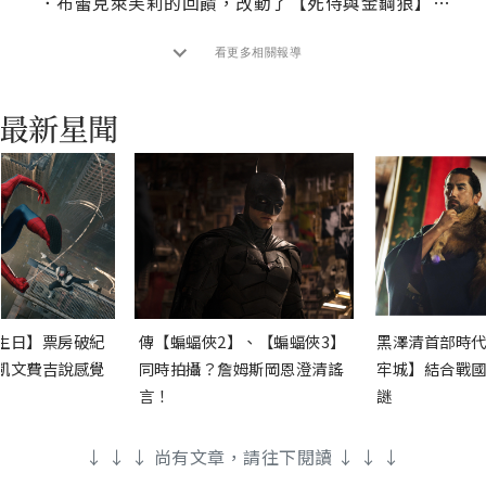
．
布蕾克萊芙莉的回饋，改動了【死侍與金鋼狼】的結局？
看更多相關報導
生日】票房破紀
傳【蝙蝠俠2】、【蝙蝠俠3】
黑澤清首部時代
凱文費吉說感覺
同時拍攝？詹姆斯岡恩澄清謠
牢城】結合戰國
言！
謎
↓ ↓ ↓ 尚有文章，請往下閱讀 ↓ ↓ ↓