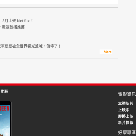
上架 Netflix！
 電視首播推薦
光漢冠軍屁屁被全世界看光羞喊：值得了！
互動版
電影資訊
本週新片
上映中
即將上映
新片快報
好康專區