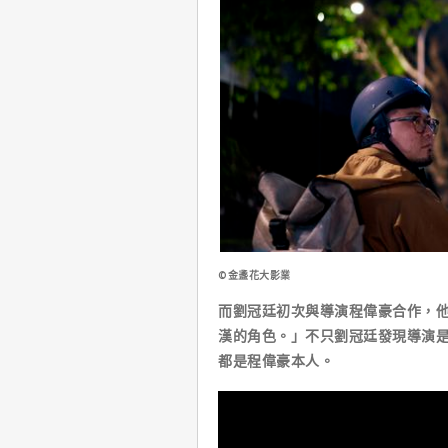
©金盞花大影業
而劉冠廷初次與導演程偉豪合作，
漢的角色。」不只劉冠廷發現導演
都是程偉豪本人。