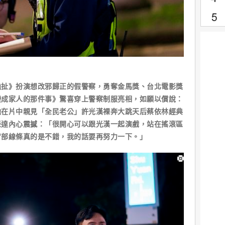
詭扯》扮演想改邪歸正的假警察，勇奪金馬獎、台北電影獎
變成家人的那件事》驚喜穿上警察制服亮相，如願以償說：
他在片中親見「全民老公」許光漢裸奔大跳天后蔡依林經典
表達內心震撼：「很開心可以跟光漢一起演戲，站在搖滾區
背部線條真的是不錯，我的話要再努力一下。」