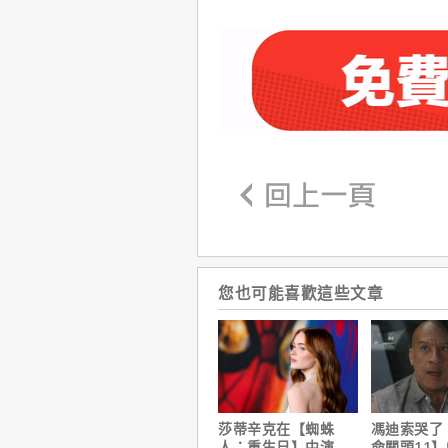
您也可能喜歡這些文章
莎蒂辛克在【蜘蛛
馮迪索哭了
人：重生日】中演的
命關頭11