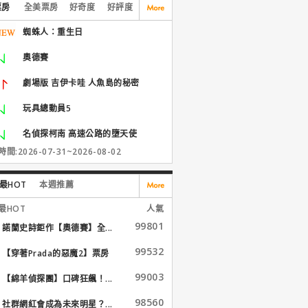
票房
全美票房
好奇度
好評度
蜘蛛人：重生日
奧德賽
劇場版 吉伊卡哇 人魚島的秘密
玩具總動員5
名偵探柯南 高速公路的墮天使
間:2026-07-31~2026-08-02
最HOT
本週推薦
最HOT
人氣
99801
諾蘭史詩鉅作【奧德賽】全...
99532
【穿著Prada的惡魔2】票房
大...
99003
【綿羊偵探團】口碑狂飆！...
98560
社群網紅會成為未來明星？...