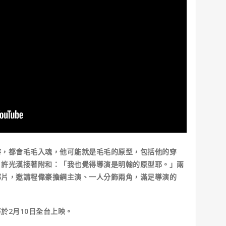
時，都會毛毛入魂，他可能就是毛毛的原型，包括他的穿
」許光漢接著附和：「我也覺得導演是明翰的原型耶。」兩
部片，邀請程偉豪擔綱主演、一人分飾兩角，滿足導演的
於2月10日全台上映。