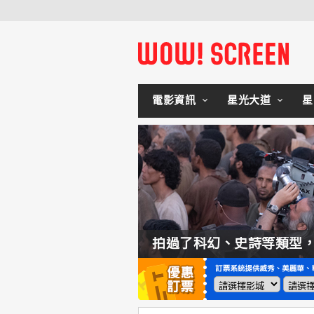
電影資訊
星光大道
星
如何交棒蜘蛛人？湯姆霍蘭：「我們有一個完整的計畫。」
拍過了科幻、史詩等類型