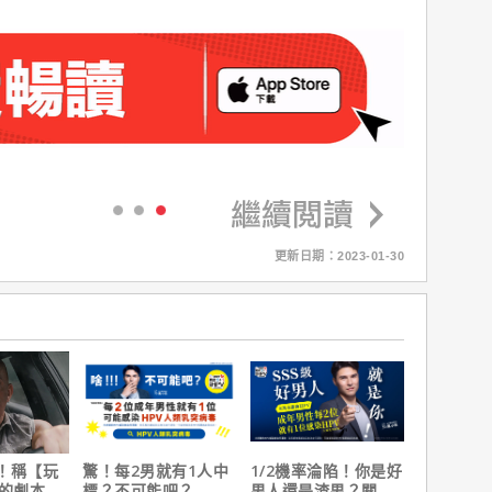
更新日期：2023-01-30
！稱【玩
驚！每2男就有1人中
1/2機率淪陷！你是好
】的劇本是
標？不可能吧？
男人還是渣男？關鍵