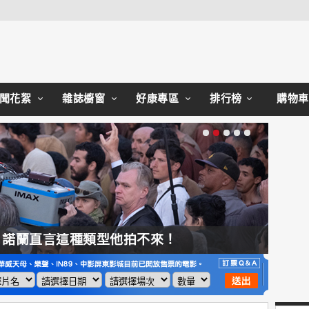
Close
聞花絮
雜誌櫥窗
好康專區
排行榜
購物車
，諾蘭直言這種類型他拍不來！