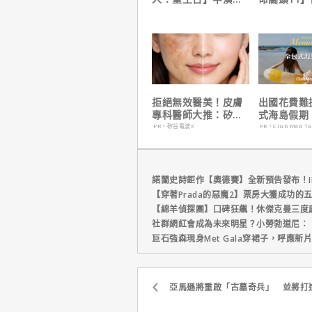
角色，如何為MCU埋
他十年來看
下伏筆？
拒絕無效醫美！皮膚
出國花費難
專科醫師大推：矽谷
式海島假期
電波 X 讓肌膚由內而
定食宿玩樂
PR・矽谷電波X
PR・Club Med T
外更強韌
省心！
諾蘭史詩鉅作【奧德賽】全新預告發布！I
【穿著Prada的惡魔2】票房大獲成功的
【綿羊偵探團】口碑狂飆！休傑克曼三度
社群網紅會成為未來明星？小勞勃道尼：
巨石強森現身Met Gala穿裙子，呼應
亞馬遜將重啟「古墓奇兵」 並將打