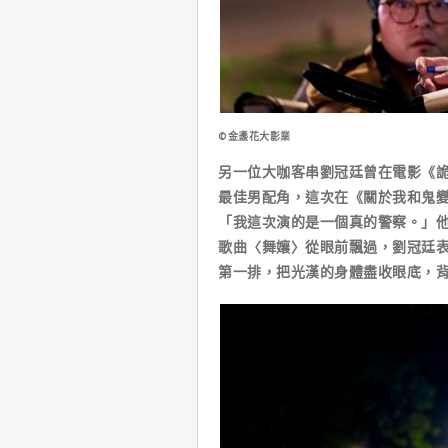
©金盞花大影業
另一位大咖客串劉冠廷曾在電影《
最佳男配角，這次在《關於我和鬼
「我這次演的是一個真的警察。」
歌曲〈舞孃〉從眼前飄過，劉冠廷
第一排，把光漢的身體盡收眼底，