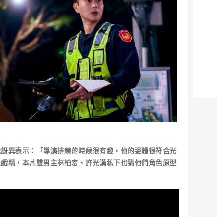
他訝異表示：「導演排練的時候很有趣，他的姿體很符合光
是戲精，本片雙男主林柏宏、許光漢私下也猜他們角色原型