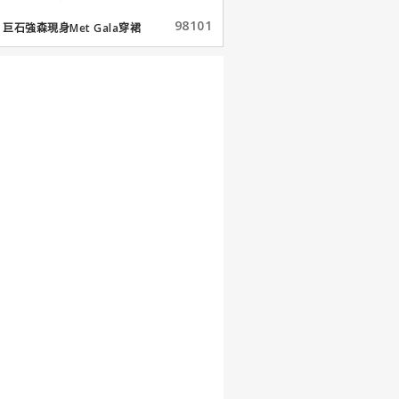
98101
巨石強森現身Met Gala穿裙
子...