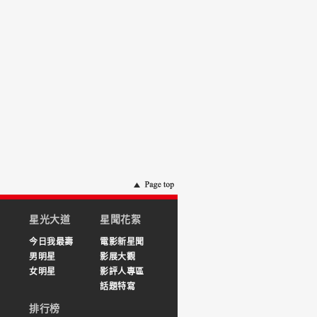
星光大道
星聞花絮
今日我最壽
電影新星聞
男明星
影展大觀
女明星
影評人專區
話題特寫
排行榜