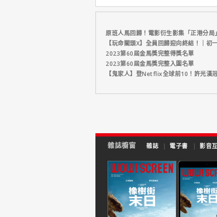
原班人馬回歸！電影衍生影集「正港分局」8月
【玩命關頭X】全員回歸迎向終結！｜初一
2023第60屆金馬獎完整得獎名單
2023第60屆金馬獎完整入圍名單
【鬼家人】登Netflix全球前10！許
雜誌櫥窗
雜誌
|
電子書
|
影音