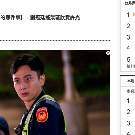
台北
人的那件事】，劉冠廷搖滾區欣賞許光
統計時
本週
本週