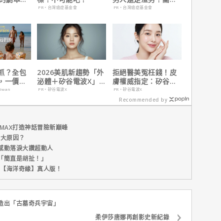
過最佳！
在這
PR・台灣癌症基金會
PR・台灣癌症基金會
抓？全包
2026美肌新趨勢「外
拒絕醫美冤枉錢！皮
，一價搞
泌體＋矽谷電波X」聯
膚權威指定：矽谷電
，省錢更
手，開啟高階養膚新
波 X 由內而外養出逆
aiwan
PR・矽谷電波X
PR・矽谷電波X
世代
齡好膚質
Recommended by
MAX打造神話冒險新巔峰
五大原因？
感動落淚大讚超動人
「簡直是胡扯！」
新片【海洋奇緣】真人版！
造出「古墓奇兵宇宙」
柔伊莎唐娜再創影史新紀錄