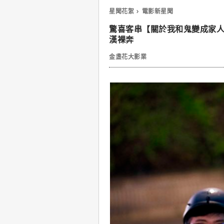
星聞花絮
電影新星聞
驚喜客串【關於我和鬼變成家
漢裸奔
金盞花大影業