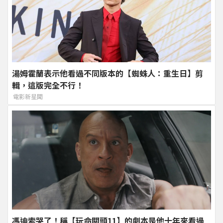
湯姆霍蘭表示他看過不同版本的【蜘蛛人：重生日】剪
輯，這版完全不行！
電影新星聞
馮迪索哭了！稱【玩命關頭11】的劇本是他十年來看過