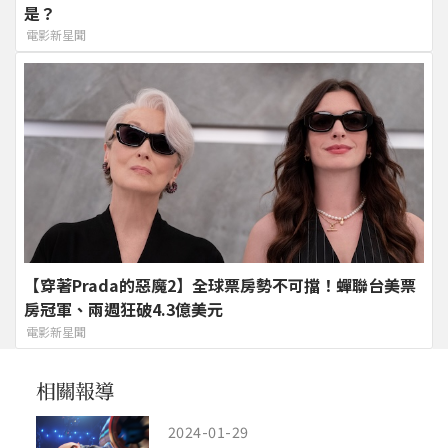
是？
電影新星聞
【穿著Prada的惡魔2】全球票房勢不可擋！蟬聯台美票
房冠軍、兩週狂破4.3億美元
電影新星聞
2024-01-29