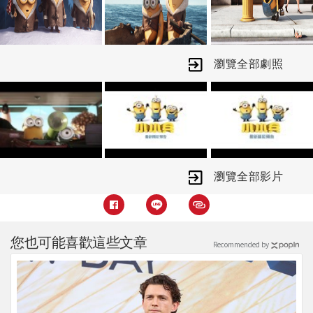
挺身而出踏上尋找新主人的冒險旅程…
【小小兵】電影配樂精心搭配60年代傳
唱至今的暢銷金曲，並且由Illumination
瀏覽全部劇照
娛樂公司的克里斯梅勒丹德利、珍娜海
莉製作，皮耶考芬和凱爾巴爾達執導，
布萊恩林區編劇和克里斯雷納德擔任執
行製片。
瀏覽全部影片
您也可能喜歡這些文章
Recommended by