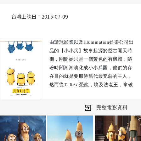
台灣上映日：2015-07-09
由環球影業以及Illumination娛樂公司出
品的【小小兵】故事起源於盤古開天時
期，剛開始只是一個黃色的有機體，隨
著時間漸漸演化成小小兵團，他們的存
在目的就是要服侍當代最兇惡的主人，
然而從T. Rex 恐龍，埃及法老王，拿破
崙甚至是德古拉，小小兵總是不停的失
敗了-到最後小小兵們發現已經沒有可
完整電影資料
以服侍的主人，從此開始鬱鬱寡歡，甚
至逐漸凋零。這時其中的一隻小小兵—
凱文他有個偉大的計畫，就是帶著他的
麻吉—大胃王史都華還有膽小的蘿蔔，