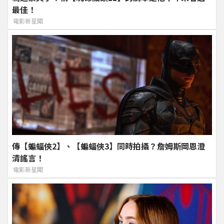
最佳！
電影新星聞
傳【蝙蝠俠2】、【蝙蝠俠3】同時拍攝？詹姆斯岡恩澄
清謠言！
電影新星聞