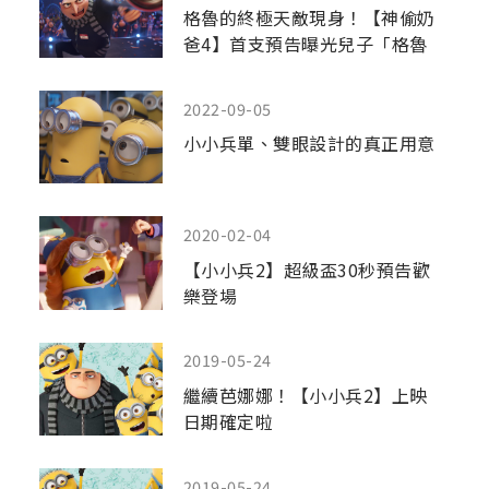
格魯的終極天敵現身！【神偷奶
爸4】首支預告曝光兒子「格魯
二世」
2022-09-05
小小兵單、雙眼設計的真正用意
2020-02-04
【小小兵2】超級盃30秒預告歡
樂登場
2019-05-24
繼續芭娜娜！【小小兵2】上映
日期確定啦
2019-05-24