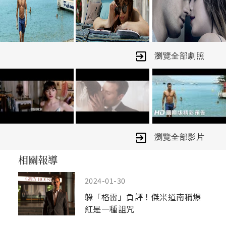
瀏覽全部劇照
瀏覽全部影片
2024-01-30
躲「格雷」負評！傑米道南稱爆
紅是一種詛咒