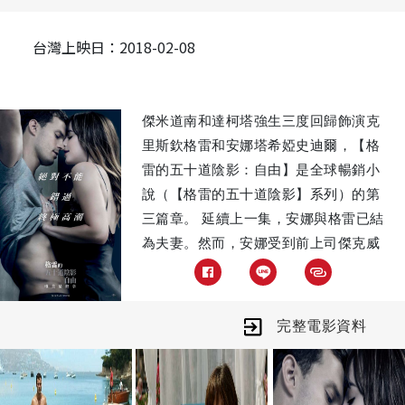
台灣上映日：2018-02-08
傑米道南和達柯塔強生三度回歸飾演克
里斯欽格雷和安娜塔希婭史迪爾，【格
雷的五十道陰影：自由】是全球暢銷小
說（【格雷的五十道陰影】系列）的第
三篇章。 延續上一集，安娜與格雷已結
為夫妻。然而，安娜受到前上司傑克威
脅，誓言要為被格雷開除而報復...。
完整電影資料