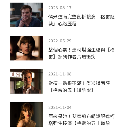
2023-08-17
傑米道南完整剖析接演「格雷總
裁」心路歷程
2022-06-29
整個心累！達柯塔強生曝與【格
雷】系列作者片場衝突
2021-11-08
對這一點很不滿！傑米道南談
【格雷的五十道陰影】
2021-11-04
原來是她！艾蜜莉布朗說服達柯
塔強生接演【格雷的五十道陰