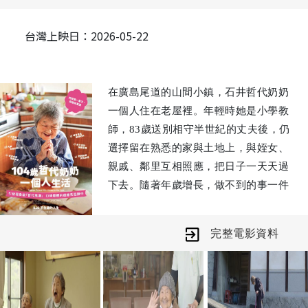
台灣上映日：2026-05-22
在廣島尾道的山間小鎮，石井哲代奶奶
一個人住在老屋裡。年輕時她是小學教
師，83歲送別相守半世紀的丈夫後，仍
選擇留在熟悉的家與土地上，與姪女、
親戚、鄰里互相照應，把日子一天天過
下去。隨著年歲增長，做不到的事一件
件變多，哲代仍能巧妙地鼓勵自己，用
自由的心，把生活一點一點調整成適合
完整電影資料
此刻的樣子。
本片凝視哲代奶奶從101歲到104歲的日
常：不只有笑聲與幽默，也有必須面對
的告別與疼痛。在跌宕起伏的人生風景