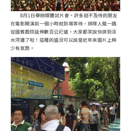
8月1日舉辦媒體試片會。許多迫不及待的朋友
在電影開演前一個小時就到場等待，排隊人龍一路
從國賓戲院延伸數百公尺遠，大家都笑說快排到淡
水河邊了啦！這種的盛況可以說是近年來國片上映
少有氣勢。