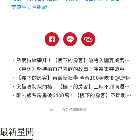
李康生同台飆戲
．
熱度持續攀升！【樓下的房客】破格入圍夏威夷國際影展競賽
．
〈專訪〉堅持拍自己喜歡的故事！崔震東突破重重難關拍【樓下的房客】
．
【樓下的房客】再寫新壯舉 全台100場映後QA達陣
．
突破限制級門檻！【樓下的房客】上映不到兩週破億
．
限制級票房勇破6400萬！【樓下的房客】不斷刷新國片NO.1
看更多相關報導