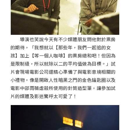
導演也笑說今天有不少媒體朋友問他對於票房
的期待，「我想就以【那些年，我們一起追的女
孩】加上【等一個人咖啡】的票房總和吧！但因為
是限制級，所以就除以二的平均值做為目標。」試
片會現場電影公司還精心準備了與電影意境相關的
小禮物，像是開啟人性暗黑之門的金色鑰匙圈以及
電影中邵雨薇虐殺所使用的針筒造型筆，讓參加試
片的媒體及影迷驚呼太可愛了！