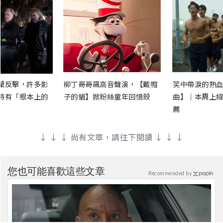
蘭反擊，許多影
柳丁哥哥飆高音聲演，【戴帽
笑中帶淚的熱血
時有「根本上的
子的貓】掀粉絲童年回憶殺
曲】｜本周上線
薦
↓ ↓ ↓ 尚有文章，請往下閱讀 ↓ ↓ ↓
您也可能喜歡這些文章
Recommended by