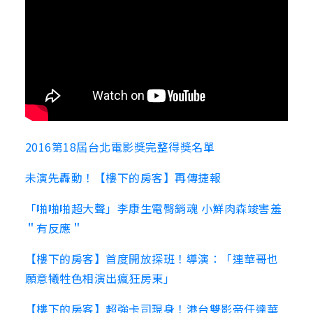
2016第18屆台北電影獎完整得獎名單
未演先轟動！【樓下的房客】再傳捷報
「啪啪啪超大聲」李康生電臀銷魂 小鮮肉森竣害羞
＂有反應＂
【樓下的房客】首度開放探班！導演：「連華哥也
願意犧牲色相演出瘋狂房東」
【樓下的房客】超強卡司現身！港台雙影帝任達華