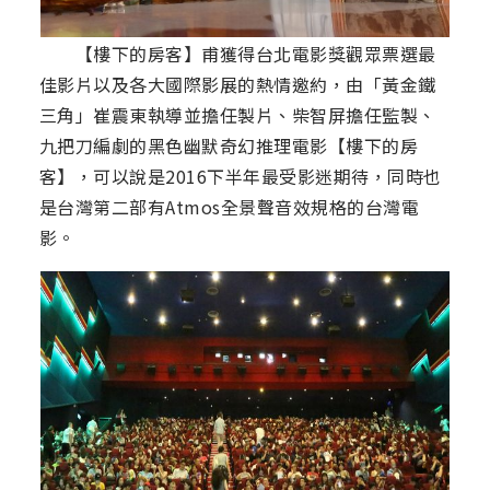
【樓下的房客】甫獲得台北電影獎觀眾票選最
佳影片以及各大國際影展的熱情邀約，由「黃金鐵
三角」崔震東執導並擔任製片、柴智屏擔任監製、
九把刀編劇的黑色幽默奇幻推理電影【樓下的房
客】，可以說是2016下半年最受影迷期待，同時也
是台灣第二部有Atmos全景聲音效規格的台灣電
影。