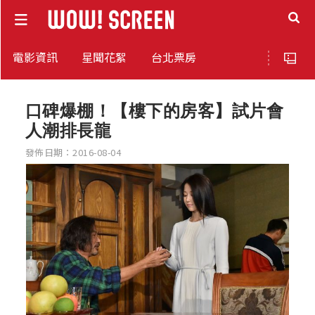
電影資訊
星聞花絮
台北票房
口碑爆棚！【樓下的房客】試片會
人潮排長龍
發佈日期：2016-08-04