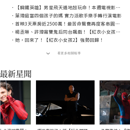
．
【鋼鐵英雄】男星飛天遁地超玩命！本週電視影片推薦
．
葉瑋庭當四個孩子的媽 實力派歌手樂手轉行演電影
．
首映3天票房近2500萬！最苦命鴛鴦再度客串圓「魔神仔宇宙」
．
楊丞琳、許瑋甯雙鬼后同台飆戲！【紅衣小女孩2】釋出驚悚前導海報
．
她，回來了！【紅衣小女孩2】強勢回歸！
看更多相關報導