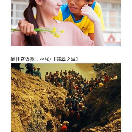
最佳音樂獎：林強/【翡翠之城】