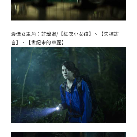
最佳女主角：許瑋甯/【紅衣小女孩】、【失控謊
言】、【世紀末的華麗】