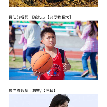
最佳剪輯獎：陳建志/【只要我長大】
最佳攝影獎：趙非/【左耳】