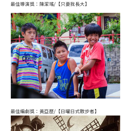
最佳導演獎：陳潔瑤/【只要我長大】
最佳編劇獎：黃亞歷/【日曜日式散步者】