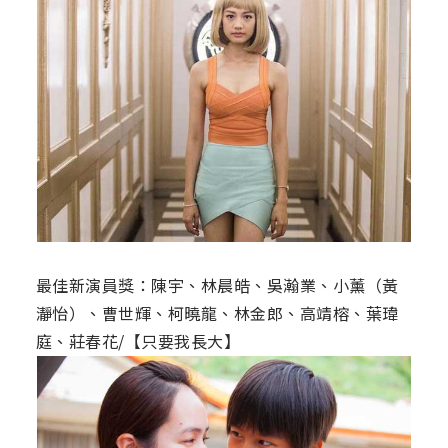
最佳新演員獎：陳宇、林晨皓、吳瀚業、小薰（黃
瀞怡）、曹世輝、柯曉龍、林金郎、高靖榕、葉瑋
庭、莊春花/【只要我長大】