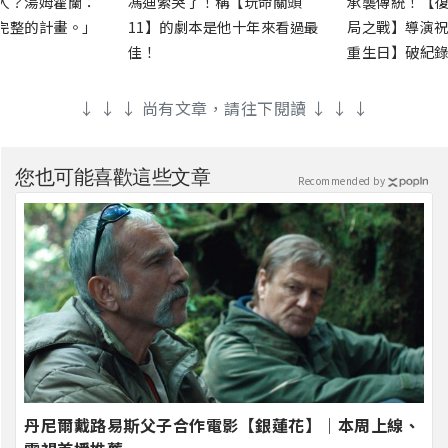
人？湯姆霍蘭：
馮迪索哭了！稱【玩命關頭
承襲傳統！【復
完整的計畫。」
11】的劇本是他十年來看過最
局之戰】導演祝
佳！
重生日】破紀錄
↓ ↓ ↓ 尚有文章，請往下閱讀 ↓ ↓ ↓
您也可能喜歡這些文章
Recommended by
丹尼爾戴路易斯父子合作電影【銀蓮花】｜本周上線、