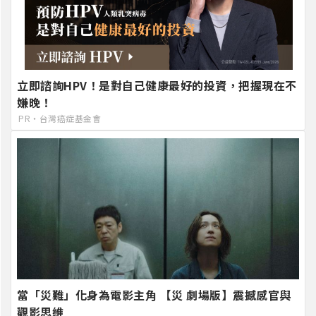
立即諮詢HPV！是對自己健康最好的投資，把握現在不
嫌晚！
PR・台灣癌症基金會
當「災難」化身為電影主角 【災 劇場版】震撼感官與
觀影思維