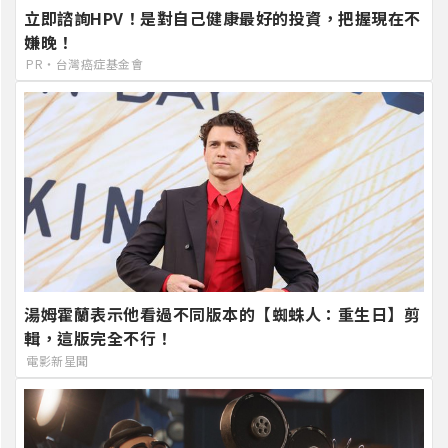
立即諮詢HPV！是對自己健康最好的投資，把握現在不
嫌晚！
PR・台灣癌症基金會
湯姆霍蘭表示他看過不同版本的【蜘蛛人：重生日】剪
輯，這版完全不行！
電影新星聞