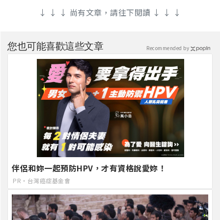
↓ ↓ ↓ 尚有文章，請往下閱讀 ↓ ↓ ↓
您也可能喜歡這些文章
Recommended by
伴侶和妳一起預防HPV，才有資格說愛妳！
PR・台灣癌症基金會