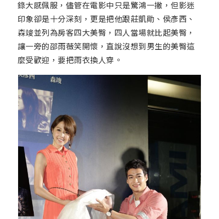
錄大感佩服，儘管在電影中只是驚鴻一撇，但影迷
印象卻是十分深刻，更是把他跟莊凱勛、侯彥西、
森竣並列為房客四大美臀，四人當場就比起美臀，
讓一旁的邵雨薇笑開懷，直說沒想到男生的美臀這
麼受歡迎，要把雨衣換人穿。