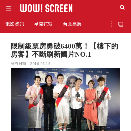
電影資訊
星聞花絮
台北票房
限制級票房勇破6400萬！【樓下的
房客】不斷刷新國片NO.1
發佈日期：2016-08-19