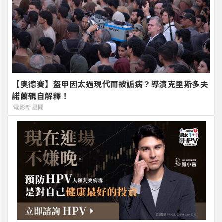
【奧德賽】盔甲因太過現代而被詬病？導演克里斯多夫
諾蘭親自解釋！
電影新星聞