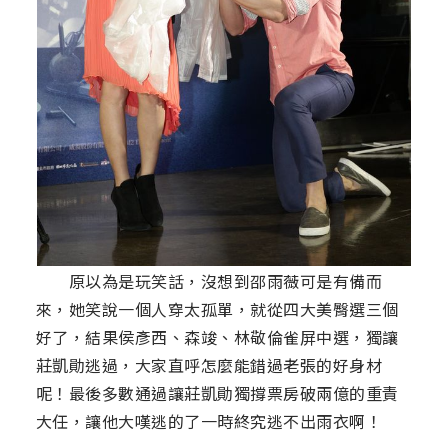
原以為是玩笑話，沒想到邵雨薇可是有備而
來，她笑說一個人穿太孤單，就從四大美臀選三個
好了，結果侯彥西、森竣、林敬倫雀屏中選，獨讓
莊凱勛逃過，大家直呼怎麼能錯過老張的好身材
呢！最後多數通過讓莊凱勛獨撐票房破兩億的重責
大任，讓他大嘆逃的了一時終究逃不出雨衣啊！