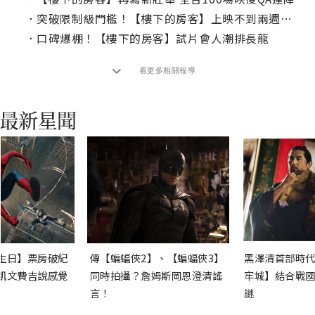
．
突破限制級門檻！【樓下的房客】上映不到兩週破億
．
口碑爆棚！【樓下的房客】試片會人潮排長龍
看更多相關報導
生日】票房破紀
傳【蝙蝠俠2】、【蝙蝠俠3】
黑澤清首部時代
凱文費吉說感覺
同時拍攝？詹姆斯岡恩澄清謠
牢城】結合戰國
言！
謎