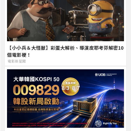
【小小兵＆大怪獸】彩蛋大解析、導演皮耶考芬解密10
個電影梗！
電影新星聞