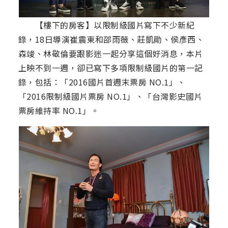
【樓下的房客】以限制級國片寫下不少新紀
錄，18日導演崔震東和邵雨薇、莊凱勛、侯彥西、
森竣、林敬倫要跟影迷一起分享這個好消息，本片
上映不到一週，卻已寫下多項限制級國片的第一記
錄，包括：「2016國片首週末票房 NO.1」、
「2016限制級國片票房 NO.1」、「台灣影史國片
票房維持率 NO.1」。