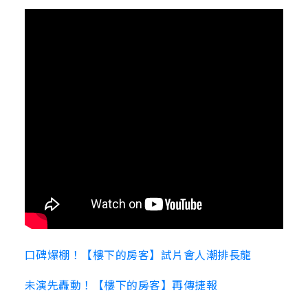
口碑爆棚！【樓下的房客】試片會人潮排長龍
未演先轟動！【樓下的房客】再傳捷報