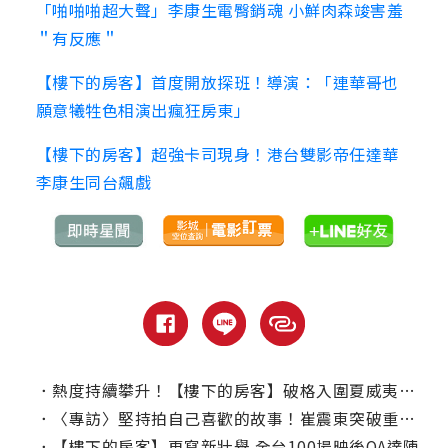
「啪啪啪超大聲」李康生電臀銷魂 小鮮肉森竣害羞
＂有反應＂
【樓下的房客】首度開放探班！導演：「連華哥也
願意犧牲色相演出瘋狂房東」
【樓下的房客】超強卡司現身！港台雙影帝任達華
李康生同台飆戲
．
熱度持續攀升！【樓下的房客】破格入圍夏威夷國際影展競賽
．
〈專訪〉堅持拍自己喜歡的故事！崔震東突破重重難關拍【樓下的房客】
．
【樓下的房客】再寫新壯舉 全台100場映後QA達陣