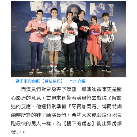
‧更多電影劇照【請點這裡】
‧本片介紹
而演員們對票房寄予厚望，導演崔震東更是關
心影迷的意見，首週末他帶著演員們去戲院了解影
迷的反應，他還特別準備「牙買加閃電」博爾特訓
練時所穿的鞋子給演員們，希望大家能跟這位地表
跑最快的男人一樣，為【樓下的房客】衝出票房爆
發力。