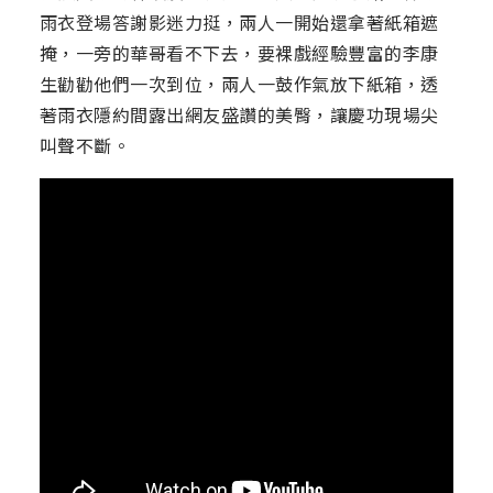
雨衣登場答謝影迷力挺，兩人一開始還拿著紙箱遮
掩，一旁的華哥看不下去，要裸戲經驗豐富的李康
生勸勸他們一次到位，兩人一鼓作氣放下紙箱，透
著雨衣隱約間露出網友盛讚的美臀，讓慶功現場尖
叫聲不斷。