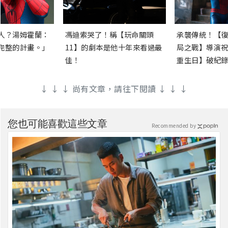
人？湯姆霍蘭：
馮迪索哭了！稱【玩命關頭
承襲傳統！【復
完整的計畫。」
11】的劇本是他十年來看過最
局之戰】導演祝
佳！
重生日】破紀錄
↓ ↓ ↓ 尚有文章，請往下閱讀 ↓ ↓ ↓
您也可能喜歡這些文章
Recommended by