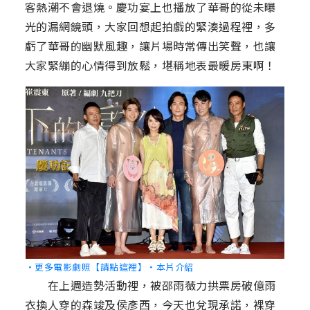
客熱潮不會退燒。慶功宴上也播放了華哥的從未曝
光的漏網鏡頭，大家回想起拍戲的緊湊過程裡，多
虧了華哥的幽默風趣，讓片場時常傳出笑聲，也讓
大家緊繃的心情得到放鬆，堪稱地表最暖房東啊！
‧更多電影劇照【請點這裡】
‧本片介紹
在上週造勢活動裡，被邵雨薇力拱票房破億雨
衣換人穿的森竣及侯彥西，今天也兌現承諾，裸穿