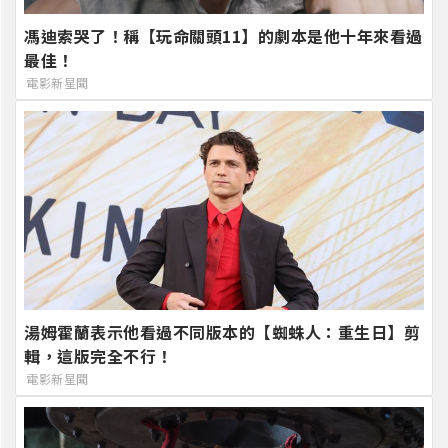
馮迪索哭了！稱【玩命關頭11】的劇本是他十年來看過
最佳！
電影新星聞
湯姆霍蘭表示他看過不同版本的【蜘蛛人：重生日】剪
輯，這版完全不行！
電影新星聞