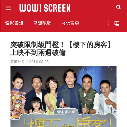
電影資訊
星聞花絮
台北票房
突破限制級門檻！【樓下的房客】
上映不到兩週破億
發佈日期：2016-08-25