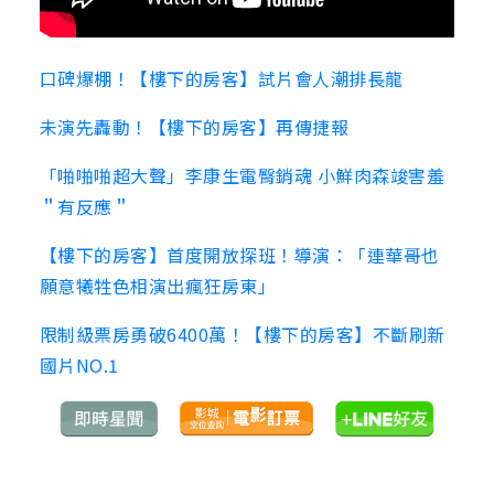
口碑爆棚！【樓下的房客】試片會人潮排長龍
未演先轟動！【樓下的房客】再傳捷報
「啪啪啪超大聲」李康生電臀銷魂 小鮮肉森竣害羞
＂有反應＂
【樓下的房客】首度開放探班！導演：「連華哥也
願意犧牲色相演出瘋狂房東」
限制級票房勇破6400萬！【樓下的房客】不斷刷新
國片NO.1