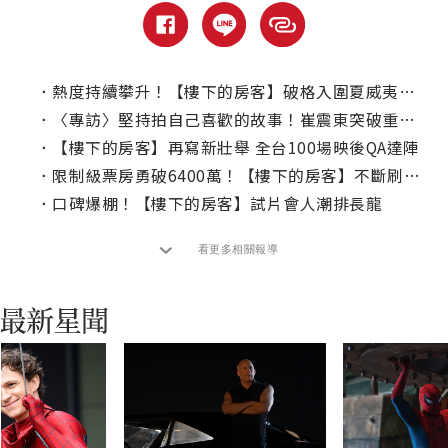
．
熱度持續攀升！【樓下的房客】破格入圍夏威夷國際影展競賽
．
〈專訪〉堅持拍自己喜歡的故事！崔震東突破重重難關拍【樓下的房客】
．
【樓下的房客】再寫新壯舉 全台100場映後QA達陣
．
限制級票房勇破6400萬！【樓下的房客】不斷刷新國片NO.1
．
口碑爆棚！【樓下的房客】試片會人潮排長龍
看更多相關報導