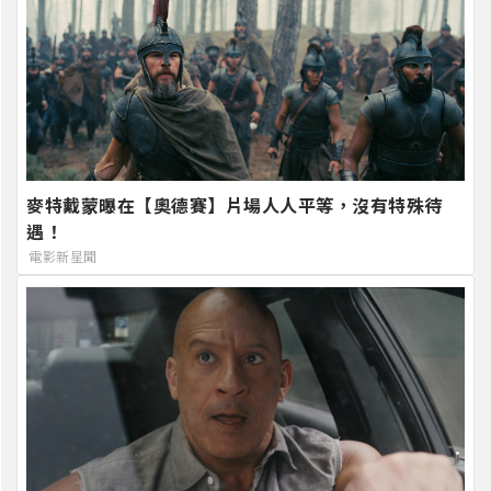
麥特戴蒙曝在【奧德賽】片場人人平等，沒有特殊待
遇！
電影新星聞