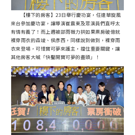
【樓下的房客】23日舉行慶功宴，任達華旋風
來台參加慶功宴，讓導演崔震東及眾演員們直呼太
有情有義了！而上週被邵雨薇力拱如果票房破億就
裸穿雨衣的森竣、侯彥西，同樣說到做到，裸穿雨
衣來登場，可惜寶可夢來護主，擋住重要關鍵，讓
其他房客大喊「快鑿開寶可夢的盡頭」！