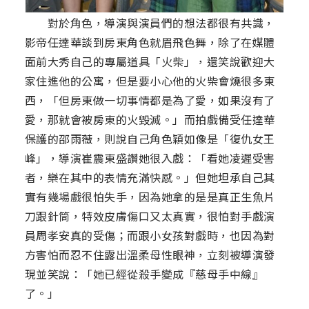
對於角色，導演與演員們的想法都很有共識，
影帝任達華談到房東角色就眉飛色舞，除了在媒體
面前大秀自己的專屬道具「火柴」，還笑說歡迎大
家住進他的公寓，但是要小心他的火柴會燒很多東
西，「但房東做一切事情都是為了愛，如果沒有了
愛，那就會被房東的火毀滅。」而拍戲備受任達華
保護的邵雨薇，則說自己角色穎如像是「復仇女王
峰」，導演崔震東盛讚她很入戲：「看她凌遲受害
者，樂在其中的表情充滿快感。」但她坦承自己其
實有幾場戲很怕失手，因為她拿的是是真正生魚片
刀跟針筒，特效皮膚傷口又太真實，很怕對手戲演
員周孝安真的受傷；而跟小女孩對戲時，也因為對
方害怕而忍不住露出溫柔母性眼神，立刻被導演發
現並笑說：「她已經從殺手變成『慈母手中線』
了。」