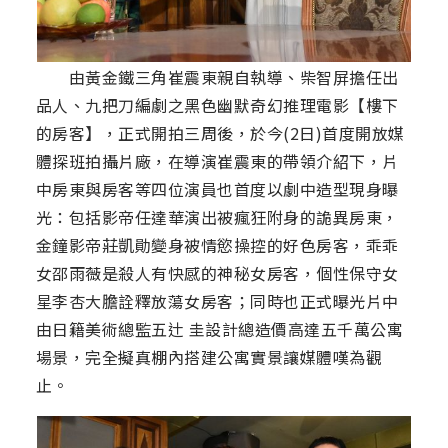
由黃金鐵三角崔震東親自執導、柴智屏擔任出
品人、九把刀編劇之黑色幽默奇幻推理電影【樓下
的房客】，正式開拍三周後，於今(2日)首度開放媒
體探班拍攝片廠，在導演崔震東的帶領介紹下，片
中房東與房客等四位演員也首度以劇中造型現身曝
光：包括影帝任達華演出被瘋狂附身的詭異房東，
金鐘影帝莊凱勛變身被情慾操控的好色房客，乖乖
女邵雨薇是殺人有快感的神秘女房客，個性保守女
星李杏大膽詮釋放蕩女房客；同時也正式曝光片中
由日籍美術總監五辻 圭設計總造價高達五千萬公寓
場景，完全擬真棚內搭建公寓實景讓媒體嘆為觀
止。