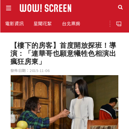
電影資訊
星聞花絮
台北票房
【樓下的房客】首度開放探班！導
演：「連華哥也願意犧牲色相演出
瘋狂房東」
發佈日期：2015-11-06