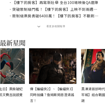
．
【樓下的房客】再寫新壯舉 全台100場映後QA達陣
．
突破限制級門檻！【樓下的房客】上映不到兩週破億
．
限制級票房勇破6400萬！【樓下的房客】不斷刷新國片NO.1
看更多相關報導
生日】票房破紀
傳【蝙蝠俠2】、【蝙蝠俠3】
黑澤清首部時代
凱文費吉說感覺
同時拍攝？詹姆斯岡恩澄清謠
牢城】結合戰國
言！
謎