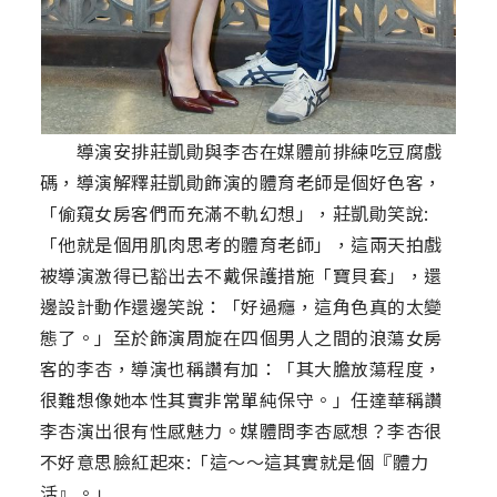
導演安排莊凱勛與李杏在媒體前排練吃豆腐戲
碼，導演解釋莊凱勛飾演的體育老師是個好色客，
「偷窺女房客們而充滿不軌幻想」，莊凱勛笑說:
「他就是個用肌肉思考的體育老師」，這兩天拍戲
被導演激得已豁出去不戴保護措施「寶貝套」，還
邊設計動作還邊笑說：「好過癮，這角色真的太變
態了。」至於飾演周旋在四個男人之間的浪蕩女房
客的李杏，導演也稱讚有加：「其大膽放蕩程度，
很難想像她本性其實非常單純保守。」任達華稱讚
李杏演出很有性感魅力。媒體問李杏感想？李杏很
不好意思臉紅起來:「這～～這其實就是個『體力
活』。」