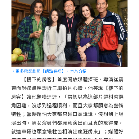
‧更多電影劇照【請點這裡】
‧本片介紹
【樓下的房客】首度開放媒體探班，導演崔震
東面對媒體暢談近三周拍片心情，他笑說【樓下的
房客】讓他驚嘆連連，「當初以為這部片題材會選
角困難，沒想到過程順利，而且大家都願意為藝術
犧牲；當時還怕大家都只是口頭說說，沒想到上場
演出時，男女演員們都願意演出而且真的放得開，
就連華哥也願意犧牲色相演出瘋狂房東」；媒體好