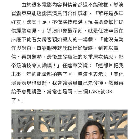
由於很多電影內容與情節都還不能破梗，導演
崔震東只能透露與演員們合作感想，「華哥是多年
好友，默契十足，不僅演技精湛，現場還會幫忙提
供經驗意見。」導演印象最深刻，就是任達華困在
床底下偷看女房客穎如殺人的一場戲，「他沒有動
作與對白，單靠眼神就詮釋出從疑惑、到難以置
信、再到驚嚇、最後激發瘋狂的多重層次情感，影
帝級演技令人讚嘆！」任達華笑說：「這部片把我
未來十年的能量都拍完了。」導演也表示：「其他
演員表現也很好，我會讓演員自己先發揮，然後再
給予意見調整，常常也是兩、三個TAKE就OK
了。」