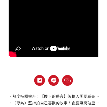
．
熱度持續攀升！【樓下的房客】破格入圍夏威夷國際影展競賽
．
〈專訪〉堅持拍自己喜歡的故事！崔震東突破重重難關拍【樓下的房客】