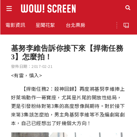
電影資訊
星聞花絮
台北票房
基努李維告訴你接下來【捍衛任務
3】怎麼拍！
發佈日期：2017-02-21
<有雷，慎入>
【捍衛任務2：殺神回歸】再度將基努李維捧上
好萊塢動作一哥寶座，尤其是片尾的開放性結局，
更是引發粉絲對第3集的高度想像與期待。對於接下
來第3集該怎麼拍，男主角基努李維等不及編劇寫劇
本，自己已經想出了好幾個大方向！