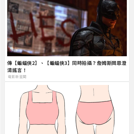
傳【蝙蝠俠2】、【蝙蝠俠3】同時拍攝？詹姆斯岡恩澄
清謠言！
電影新星聞