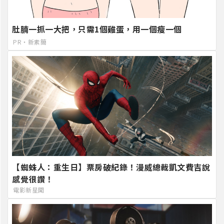
肚腩一抓一大把，只需1個雞蛋，用一個瘦一個
PR・新素簡
【蜘蛛人：重生日】票房破紀錄！漫威總裁凱文費吉說
感覺很讚！
電影新星聞