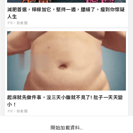
減肥首選，檸檬加它，堅持一週，腰細了，瘦到你懷疑
人生
PR・新素簡
起床就先做件事，沒三天小腹就不見了! 肚子一天天變
小！
PR・新素簡
開始加載資料..