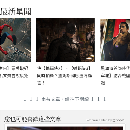
生日】票房破紀
傳【蝙蝠俠2】、【蝙蝠俠3】
黑澤清首部時代
凱文費吉說感覺
同時拍攝？詹姆斯岡恩澄清謠
牢城】結合戰國
言！
謎
↓ ↓ ↓ 尚有文章，請往下閱讀 ↓ ↓ ↓
您也可能喜歡這些文章
Recommended by