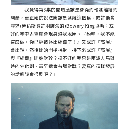
「我覺得第3集的開場應該是會從約翰逃離紐約
開始，更正確的說法應該是逃離這個島。或許他會
尋求(勞倫斯費許朋飾演的)Bowery King協助；或
許約翰李古查摩會現身幫我脫困。『約翰，我不能
這麼做，你已經被逐出組織了！』又或許『高層』
會出現，然後開始開槍掃射；接下來或許『高層』
與『組織』開始對幹？搞不好約翰只是兩派人馬對
峙的催化劑，甚至還會有場對戰？要真的這樣發展
的話應該會很酷吧？」