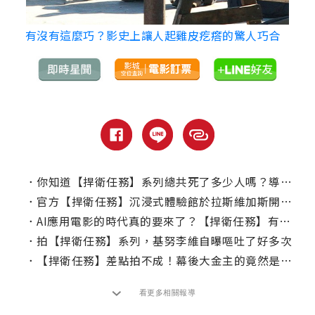
有沒有這麼巧？影史上讓人起雞皮疙瘩的驚人巧合
．
你知道【捍衛任務】系列總共死了多少人嗎？導演親自揭這數字！
．
官方【捍衛任務】沉浸式體驗館於拉斯維加斯開張！
．
AI應用電影的時代真的要來了？【捍衛任務】有可能永久被使用嗎？
．
拍【捍衛任務】系列，基努李維自曝嘔吐了好多次
．
【捍衛任務】差點拍不成！幕後大金主的竟然是她？
看更多相關報導