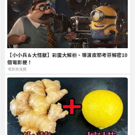
【小小兵＆大怪獸】彩蛋大解析、導演皮耶考芬解密10
個電影梗！
電影新星聞