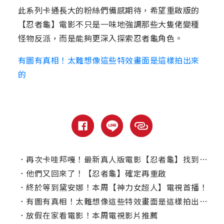
此系列卡通長大的粉絲們備感期待，希望重啟版的
【忍者龜】電影不只是一味地強調那些大隻佬變種
怪物反派，而是能夠更深入探索忍者龜角色。
有圖有真相！太難想像這些特效畫面是這樣拍出來
的
．
再次卡哇邦嘎！最新真人版電影【忍者龜】找到編劇了
．
他們又回來了！【忍者龜】確定再重啟
．
終於等到黛安娜！本周【神力女超人】電視首播！
．
有圖有真相！太難想像這些特效畫面是這樣拍出來的
．
放假在家看電影！本周電視影片推薦