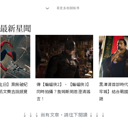
看更多相關報導
生日】票房破紀
傳【蝙蝠俠2】、【蝙蝠俠3】
黑澤清首部時代
凱文費吉說感覺
同時拍攝？詹姆斯岡恩澄清謠
牢城】結合戰國
言！
謎
↓ ↓ ↓ 尚有文章，請往下閱讀 ↓ ↓ ↓