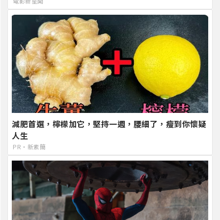
電影新星聞
減肥首選，檸檬加它，堅持一週，腰細了，瘦到你懷疑
人生
PR・新素簡