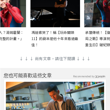
人？湯姆霍蘭：
馮迪索哭了！稱【玩命關頭
承襲傳統！【復
完整的計畫。」
11】的劇本是他十年來看過最
局之戰】導演祝
佳！
重生日】破紀錄
↓ ↓ ↓ 尚有文章，請往下閱讀 ↓ ↓ ↓
您也可能喜歡這些文章
Recommended by