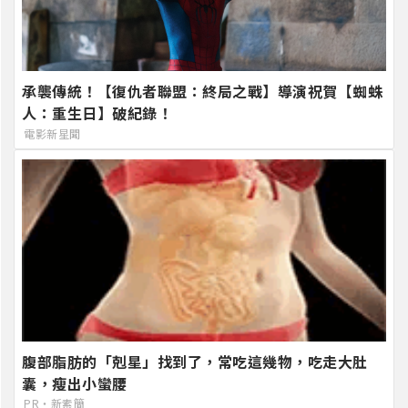
承襲傳統！【復仇者聯盟：終局之戰】導演祝賀【蜘蛛
人：重生日】破紀錄！
電影新星聞
腹部脂肪的「剋星」找到了，常吃這幾物，吃走大肚
囊，瘦出小蠻腰
PR・新素簡