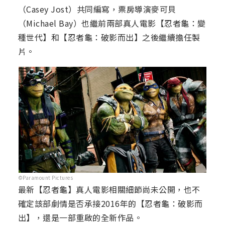
（Casey Jost）共同編寫，票房導演麥可貝
（Michael Bay）也繼前兩部真人電影【忍者龜：變
種世代】和【忍者龜：破影而出】之後繼續擔任製
片。
©Paramount Pictures
最新【忍者龜】真人電影相關細節尚未公開，也不
確定該部劇情是否承接2016年的【忍者龜：破影而
出】，還是一部重啟的全新作品。