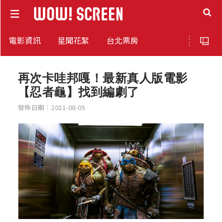
電影資訊
星聞花絮
台北票房
再次卡哇邦嘎！最新真人版電影
【忍者龜】找到編劇了
發佈日期：2021-08-05