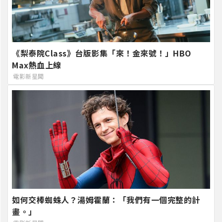
《梨泰院Class》台版影集「來！金來號！」HBO
Max熱血上線
電影新星聞
如何交棒蜘蛛人？湯姆霍蘭：「我們有一個完整的計
畫。」