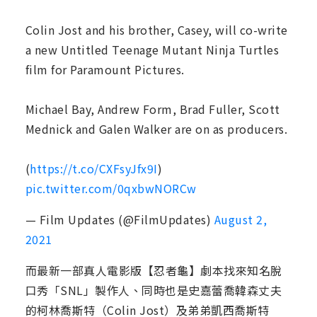
Colin Jost and his brother, Casey, will co-write
a new Untitled Teenage Mutant Ninja Turtles
film for Paramount Pictures.
Michael Bay, Andrew Form, Brad Fuller, Scott
Mednick and Galen Walker are on as producers.
(
https://t.co/CXFsyJfx9I
)
pic.twitter.com/0qxbwNORCw
— Film Updates (@FilmUpdates)
August 2,
2021
而最新一部真人電影版【忍者龜】劇本找來知名脫
口秀「SNL」製作人、同時也是史嘉蕾喬韓森丈夫
的柯林喬斯特（Colin Jost）及弟弟凱西喬斯特