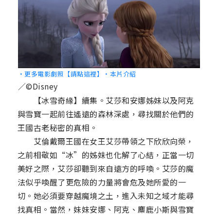
‧更多電影劇照【請點這裡】
‧本片介紹
／©Disney
【冰雪奇緣】續集。艾莎和安娜姊妹以及阿克
與雪寶一起前往遙遠的森林深處，尋找關於他們的
王國古老秘密的真相。
艾倫戴爾王國在女王艾莎帶領之下欣欣向榮，
之前相敬如“冰”的姊妹也化解了心結，正當一切
美好之際，艾莎卻聽到來自遠方的呼喚。艾莎的魔
法似乎喚醒了更危險的力量將會危及她所愛的一
切。她必須要穿越魔境之土，進入未知之域才能尋
找真相。當然，妹妹安娜、阿克、麋鹿小斯與雪寶