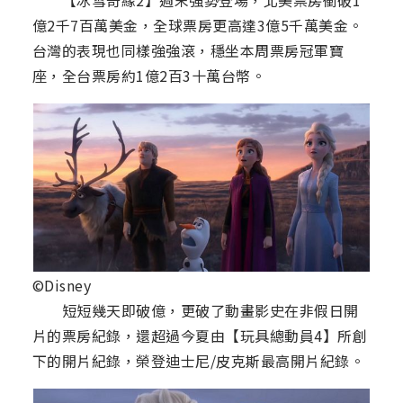
【冰雪奇緣2】週末強勢登場，北美票房衝破1
億2千7百萬美金，全球票房更高達3億5千萬美金。
台灣的表現也同樣強強滾，穩坐本周票房冠軍寶
座，全台票房約1億2百3十萬台幣。
©Disney
短短幾天即破億，更破了動畫影史在非假日開
片的票房紀錄，還超過今夏由【玩具總動員4】所創
下的開片紀錄，榮登迪士尼/皮克斯最高開片紀錄。