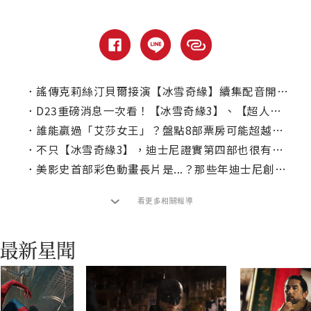
．
謠傳克莉絲汀貝爾接演【冰雪奇緣】續集配音開價六千萬美元？本人澄清
．
D23重磅消息一次看！【冰雪奇緣3】、【超人特攻隊3】不遠了！
．
誰能贏過「艾莎女王」？盤點8部票房可能超越【冰雪奇緣2】的動畫
．
不只【冰雪奇緣3】，迪士尼證實第四部也很有機會！
．
美影史首部彩色動畫長片是...？那些年迪士尼創造的「第一次」你知道幾個？
看更多相關報導