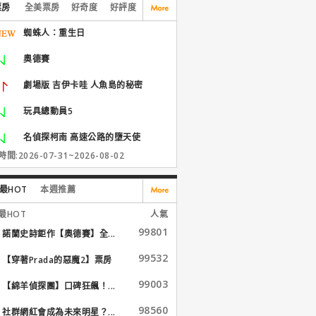
票房
全美票房
好奇度
好評度
蜘蛛人：重生日
奧德賽
劇場版 吉伊卡哇 人魚島的秘密
玩具總動員5
名偵探柯南 高速公路的墮天使
間:2026-07-31~2026-08-02
最HOT
本週推薦
最HOT
人氣
99801
諾蘭史詩鉅作【奧德賽】全...
99532
【穿著Prada的惡魔2】票房
大...
99003
【綿羊偵探團】口碑狂飆！...
98560
社群網紅會成為未來明星？...