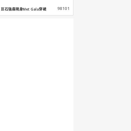
98101
巨石強森現身Met Gala穿裙
子...