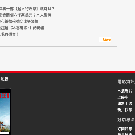
但再一部【超人特攻隊】就可以？
配音開價六千萬美元？本人澄清
的布萊德柏德交出導演棒
能超越【冰雪奇緣2】的動畫
也很有機會！
互動版
電影資訊
本週新片
上映中
即將上映
新片快報
好康專區
訂閱好康