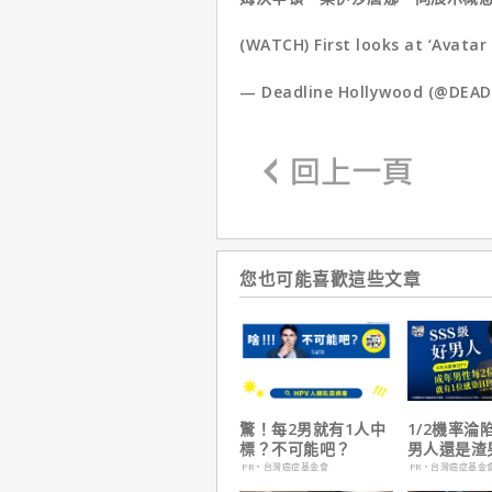
(WATCH) First looks at ‘Avatar
— Deadline Hollywood (@DEAD
您也可能喜歡這些文章
驚！每2男就有1人中
1/2機率淪
標？不可能吧？
男人還是渣
在這
PR・台灣癌症基金會
PR・台灣癌症基金