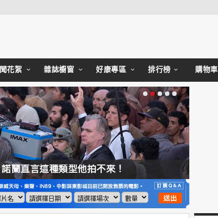
Close
聞花絮
雜誌櫥窗
好康專區
排行榜
購物車
，諾蘭直言這種類型他拍不來！