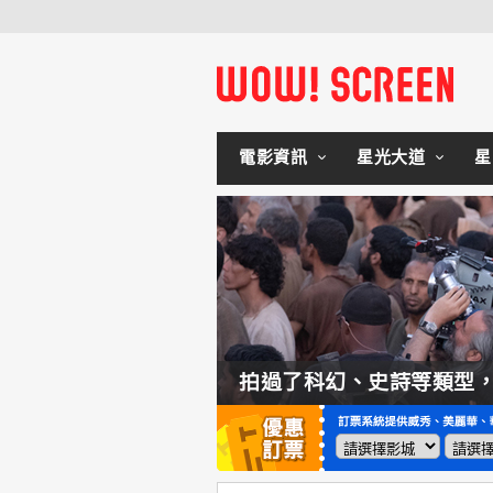
電影資訊
星光大道
星
如何交棒蜘蛛人？湯姆霍蘭：「我們有一個完整的計畫。」
拍過了科幻、史詩等類型