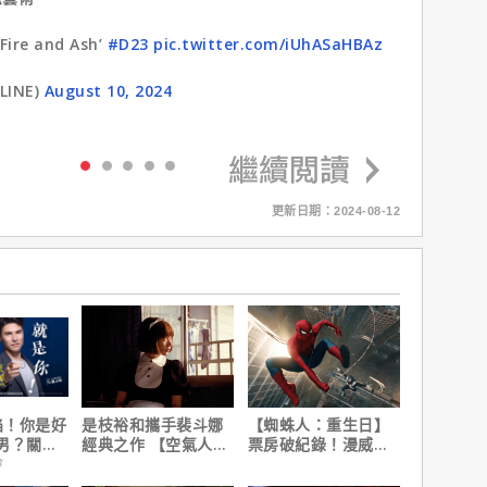
 Fire and Ash’
#D23
pic.twitter.com/iUhASaHBAz
LINE)
August 10, 2024
更新日期：2024-08-12
陷！你是好
是枝裕和攜手裴斗娜
【蜘蛛人：重生日】
男？關鍵
經典之作 【空氣人
票房破紀錄！漫威總
形】六月重返大銀幕
裁凱文費吉說感覺很
會
讚！