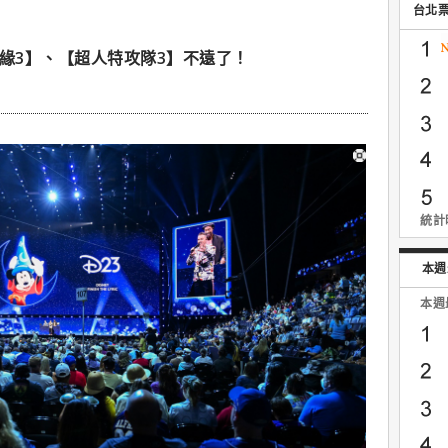
台北
奇緣3】、【超人特攻隊3】不遠了！
統計時
本週
本週