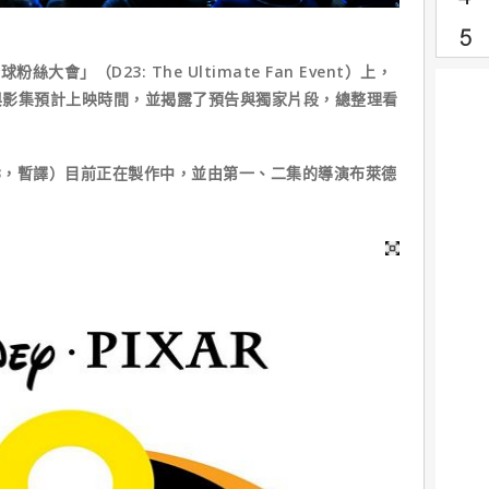
會」（D23: The Ultimate Fan Event）上，
與影集預計上映時間，並揭露了預告與獨家片段，總整理看
bles 3，暫譯）目前正在製作中，並由第一、二集的導演布萊德