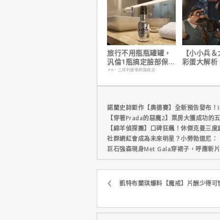
旅行不用瓶瓶罐罐，
【小小兵＆
汎倫1瓶搞定臉部保
彩蛋大解析
養！
耶考芬解密
PR・三得利健康網路商店
梗！
諾蘭史詩鉅作【奧德賽】全新預告發布！I
【穿著Prada的惡魔2】票房大獲成功的
【綿羊偵探團】口碑狂飆！休傑克曼三度
社群網紅會成為未來明星？小勞勃道尼：
巨石強森現身Met Gala穿裙子，呼應
凱特布蘭琪爆料【魔戒】片酬少得可