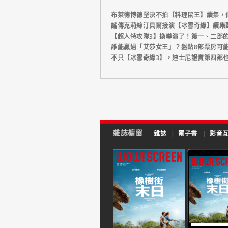
布萊德博德堅決不拍【料理鼠王】續集，
謠傳克莉絲汀貝爾接演【冰雪奇緣】續集
【超人特攻隊3】換導演了！第一、二部
誰能贏過「艾莎女王」？盤點8部票房可
不只【冰雪奇緣3】，迪士尼證實第四部
雜誌櫥窗
雜誌
|
電子書
|
影音