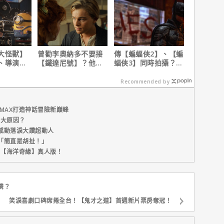
大怪獸】
曾勸李奧納多不要接
傳【蝙蝠俠2】、【蝙
、導演皮
【鐵達尼號】？他
蝠俠3】同時拍攝？詹
10個電影
說：「沒人在乎船上
姆斯岡恩澄清謠言！
是誰」
Recommended by
MAX打造神話冒險新巔峰
五大原因？
感動落淚大讚超動人
「簡直是胡扯！」
新片【海洋奇緣】真人版！
憐？
笑淚喜劇口碑席捲全台！【鬼才之道】首週新片票房奪冠！