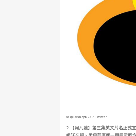
© @DisneyD23 / Twitter
2.【阿凡達】第三集英文片名正式宣布Av
姆沃辛頓、柔伊莎唐娜一同展示概