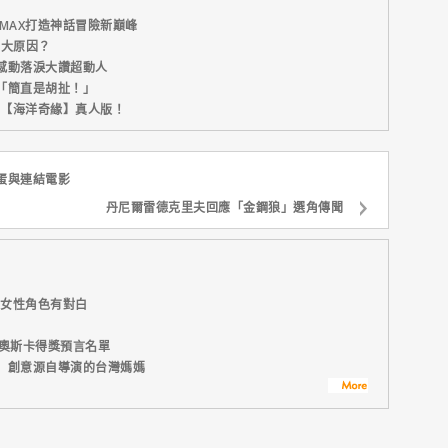
MAX打造神話冒險新巔峰
五大原因？
感動落淚大讚超動人
「簡直是胡扯！」
新片【海洋奇緣】真人版！
蛋與連結電影
丹尼爾雷德克里夫回應「金鋼狼」選角傳聞
一女性角色有對白
屆奧斯卡得獎預言名單
】創意源自導演的台灣媽媽