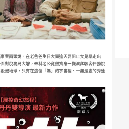
庭事業兩頭燒，在老爸爸生日大壽這天要阻止女兒暴走出
去面對稅務局大嬸，未料老公竟然搖身一變演起駭客任務說
將毀滅地球，只有在這位「媽」的宇宙裡、一無是處的秀蓮