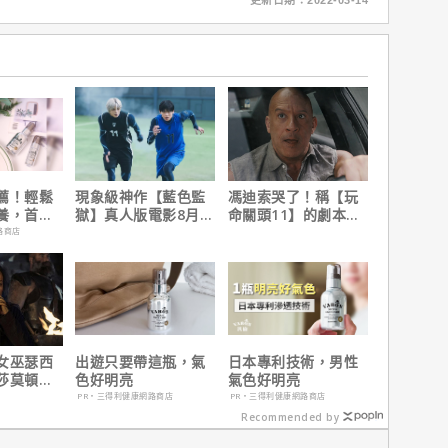
更新日期：2022-03-14
薦！輕鬆
現象級神作【藍色監
馮迪索哭了！稱【玩
養，首購
獄】真人版電影8月火
命關頭11】的劇本是
速登台
他十年來看過最佳！
路商店
女巫瑟西
出遊只要帶這瓶，氣
日本專利技術，男性
莎莫頓曝
色好明亮
氣色好明亮
一年沒接
PR・三得利健康網路商店
PR・三得利健康網路商店
Recommended by