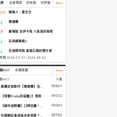
票房
全美票房
好奇度
好評度
蜘蛛人：重生日
奧德賽
劇場版 吉伊卡哇 人魚島的秘密
玩具總動員5
名偵探柯南 高速公路的墮天使
間:2026-07-31~2026-08-02
最HOT
本週推薦
最HOT
人氣
99801
諾蘭史詩鉅作【奧德賽】全...
99532
【穿著Prada的惡魔2】票房
大...
99003
【綿羊偵探團】口碑狂飆！...
98560
社群網紅會成為未來明星？...