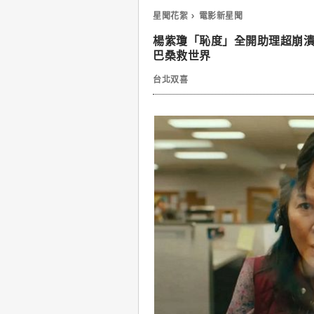
星聞花絮
電影新星聞
楊紫瓊「恥度」全開助理超崩
巴桑救世界
台北双喜