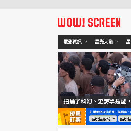
電影資訊
星光大道
星
如何交棒蜘蛛人？湯姆霍蘭：「我們有一個完整的計畫。」
拍過了科幻、史詩等類型