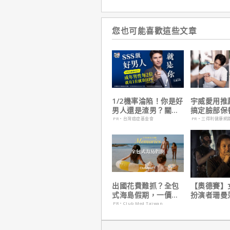
您也可能喜歡這些文章
1/2機率淪陷！你是好
宇威愛用推
男人還是渣男？關鍵
搞定臉部保
在這
只要$390
PR・台灣癌症基金會
PR・三得利健康網
出國花費難抓？全包
【奧德賽】
式海島假期，一價搞
扮演者珊曼
定食宿玩樂，省錢更
心聲，已經
PR・Club Med Taiwan
省心！
戲！