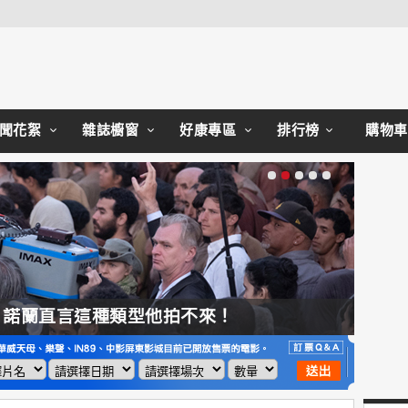
Close
聞花絮
雜誌櫥窗
好康專區
排行榜
購物車
，諾蘭直言這種類型他拍不來！