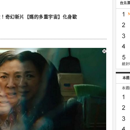
台北
潰！奇幻新片【媽的多重宇宙】化身歐
統計時
本週
本週