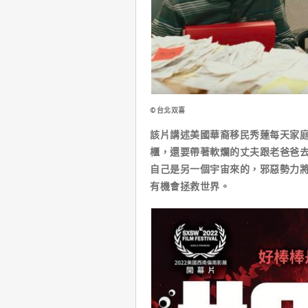
©台北双喜
該片講述美國華裔移民秀蓮每天家
櫃，還要帶著軟爛的丈夫跟老爸爸
自己是另一個宇宙來的，邪惡勢力
有機會拯救世界。