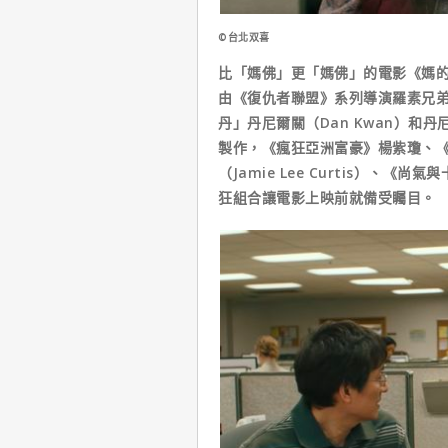
©台北双喜
比「媽佛」更「媽佛」的電影《媽的多重宇宙》
由《復仇者聯盟》系列導演羅素兄弟（R
丹」丹尼爾關（Dan Kwan）和丹尼
製作，《瘋狂亞洲富豪》楊紫瓊、
（Jamie Lee Curtis）、《尚
狂組合讓電影上映前就備受矚目。