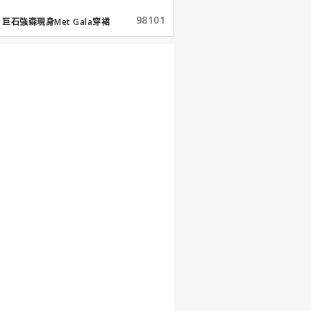
98101
巨石強森現身Met Gala穿裙
子...