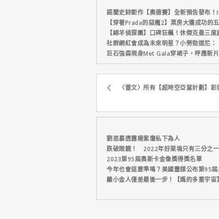
諾蘭史詩鉅作【奧德賽】全新預告發布！I
【穿著Prada的惡魔2】票房大獲成功的
【綿羊偵探團】口碑狂飆！休傑克曼三度
社群網紅會成為未來明星？小勞勃道尼：
巨石強森現身Met Gala穿裙子，呼應
〈雷文〉所有【超時空亞當計劃】彩
劉思慕透露楊紫瓊私下為人
跌破眼鏡！ 2022年好萊塢只有三分之
2023第95屆奧斯卡金像獎得獎名單
今年也會這麼準嗎？美國靈媒公布第95
離小金人僅差最後一步！【媽的多重宇宙