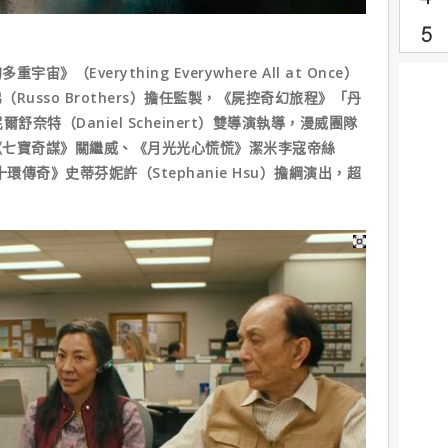
（Everything Everywhere All at Once）
usso Brothers）擔任監製，《屍控奇幻旅程》「丹
爾舒奈特（Daniel Scheinert）雙導演執導，漫威團隊
《七寶奇謀》關繼威、《月光光心慌慌》潔米李寇帝絲
氣與十環傳奇》史蒂芬妮許（Stephanie Hsu）擔綱演出，超