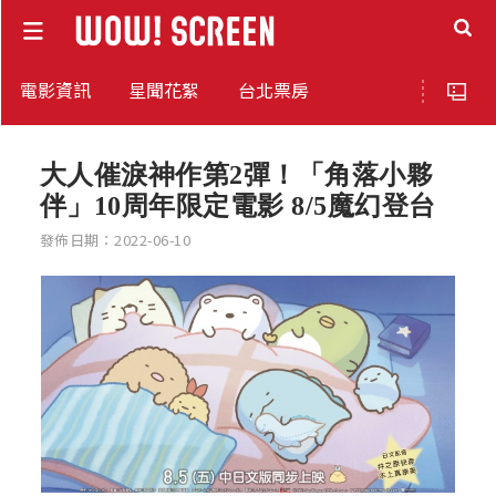
電影資訊
星聞花絮
台北票房
大人催淚神作第2彈！「角落小夥
伴」10周年限定電影 8/5魔幻登台
發佈日期：2022-06-10