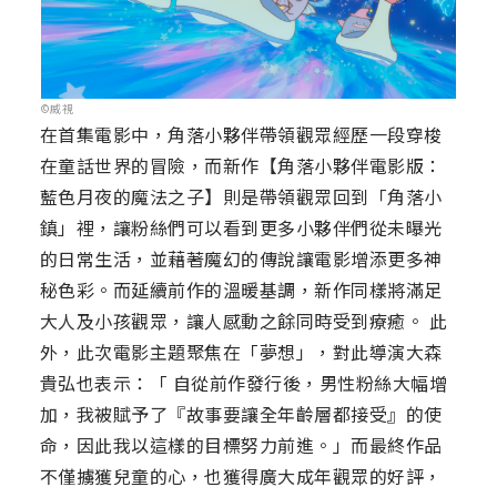
©威視
在首集電影中，角落小夥伴帶領觀眾經歷一段穿梭
在童話世界的冒險，而新作【角落小夥伴電影版：
藍色月夜的魔法之子】則是帶領觀眾回到「角落小
鎮」裡，讓粉絲們可以看到更多小夥伴們從未曝光
的日常生活，並藉著魔幻的傳說讓電影增添更多神
秘色彩。而延續前作的溫暖基調，新作同樣將滿足
大人及小孩觀眾，讓人感動之餘同時受到療癒。 此
外，此次電影主題聚焦在「夢想」，對此導演大森
貴弘也表示：「 自從前作發行後，男性粉絲大幅增
加，我被賦予了『故事要讓全年齡層都接受』的使
命，因此我以這樣的目標努力前進。」而最終作品
不僅擄獲兒童的心，也獲得廣大成年觀眾的好評，