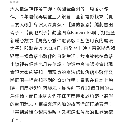
©威視
大人催淚神作第二彈，萌翻全亞洲的「角落小夥
伴」今年暑假再度登上大銀幕！全新電影找來【夏
目友人帳】導演大森貴弘、【貓的報恩】編劇吉田
玲子、【衝吧烈子】動畫團隊Fanworks聯手打造全
新暖心故事【角落小夥伴電影版：藍色月夜的魔法
之子】即將在2022年8月5日全台上映！電影將帶領
觀眾一探角落小夥伴的日常生活，故事敘述在角落
小鎮裡有個藍色月夜傳說，傳說中魔法師將會出現
實現大家的夢想，而現身的魔法師和角落小夥伴又
將展開一場意想不到的奇幻旅程！電影在日本上映
時，再度掀起角落旋風，最後創下近12億日圓的票
房佳績，而日本網友們不僅再度臣服於角落小夥伴
的超萌魅力，更被充滿內涵的故事情節打動表示：
「哭到最後心越來越暖，又被這個溫柔的世界治癒
了。」