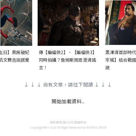
生日】票房破紀
傳【蝙蝠俠2】、【蝙蝠俠3】
黑澤清首部時代
凱文費吉說感覺
同時拍攝？詹姆斯岡恩澄清謠
牢城】結合戰國
言！
謎
↓ ↓ ↓ 尚有文章，請往下閱讀 ↓ ↓ ↓
開始加載資料..
視影實業(股)公司 版權所有
Copyright©>2026 All Right Reserved by WOW!SCREEN