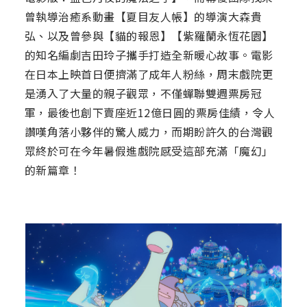
曾執導治癒系動畫【夏目友人帳】的導演大森貴
弘、以及曾參與【貓的報恩】【紫羅蘭永恆花園】
的知名編劇吉田玲子攜手打造全新暖心故事。電影
在日本上映首日便擠滿了成年人粉絲，周末戲院更
是湧入了大量的親子觀眾，不僅蟬聯雙週票房冠
軍，最後也創下賣座近12億日圓的票房佳績，令人
讚嘆角落小夥伴的驚人威力，而期盼許久的台灣觀
眾終於可在今年暑假進戲院感受這部充滿「魔幻」
的新篇章！