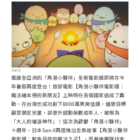
©威視
風靡全亞洲的「角落小夥伴」全新電影版即將在今
年暑假再度登台！首部電影【角落小夥伴電影版：
魔法繪本裡的新朋友】上映時在各個國家造成了轟
動，在台灣也成功創下8000萬票房佳績，儘管目標
觀眾鎖定兒童，卻意外感動無數成年人，被視為
「大人的催淚神作」！這次為歡慶「角落小夥伴」
十週年，日本San-X再度推出全新故事【角落小夥伴
電影版：藍色月夜的魔法之子】，而幕後團隊找來