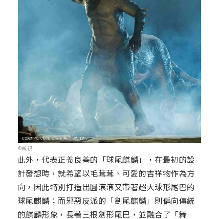
©威視
此外，代表正義良善的「球尾麒麟」，在最初的設
計發想時，就希望以毛茸茸、可愛的吉祥物作為方
向，因此特別打造出圓滾滾又帶著超大球形尾巴的
球尾麒麟；而邪惡反派的「劍尾麒麟」則偏向傳統
的麒麟形象，長著三根劍形尾巴，並融合了「舞