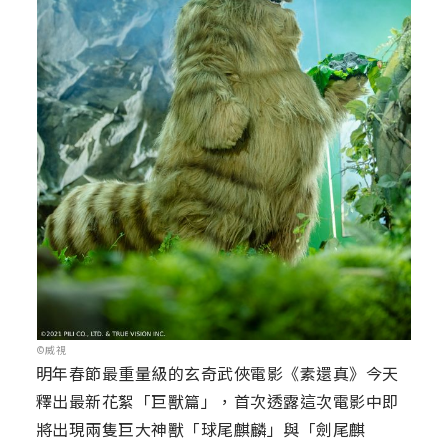
©威視
明年春節最重量級的玄奇武俠電影《素還真》今天
釋出最新花絮「巨獸篇」，首次透露這次電影中即
將出現兩隻巨大神獸「球尾麒麟」與「劍尾麒