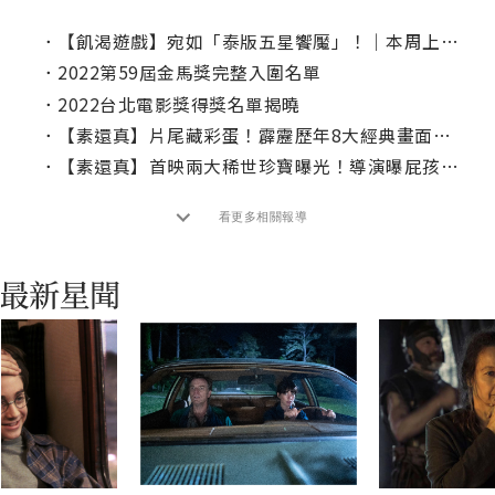
．
【飢渴遊戲】宛如「泰版五星饗魘」！｜本周上線、電視首播推薦
．
2022第59屆金馬獎完整入圍名單
．
2022台北電影獎得獎名單揭曉
．
【素還真】片尾藏彩蛋！霹靂歷年8大經典畫面逼哭粉絲：洋蔥吃到飽！
．
【素還真】首映兩大稀世珍寶曝光！導演曝屁孩面「參考兒子」
看更多相關報導