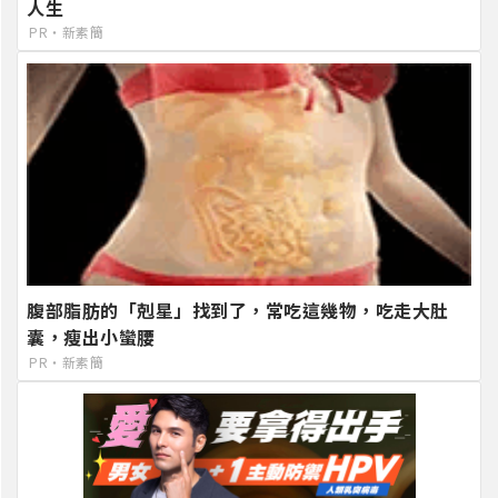
人生
PR・新素簡
腹部脂肪的「剋星」找到了，常吃這幾物，吃走大肚
囊，瘦出小蠻腰
PR・新素簡