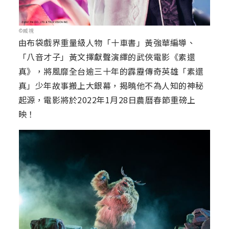
©威視
由布袋戲界重量級人物「十車書」黃強華編導、
「八音才子」黃文擇獻聲演繹的武俠電影《素還
真》，將風靡全台逾三十年的霹靂傳奇英雄「素還
真」少年故事搬上大銀幕，揭曉他不為人知的神秘
起源，電影將於2022年1月28日農曆春節重磅上
映！