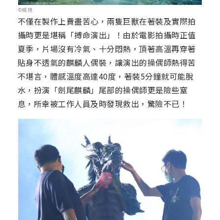
©威視
不僅在製作上費盡苦心，兩隻巨獸在著裝及實際拍
攝時更是堪稱「搏命演出」！由於電影拍攝時正值
夏季，片場沒有冷氣、十分悶熱，頂著高溫再穿著
貼身不透氣的麒麟人偶裝，讓演出的操偶師熱得苦
不堪言，體感溫度高達40度，著裝5分鐘就可能脫
水，扮演「劍尾麒麟」尾部的操偶師更是險些窒
息，所幸被工作人員及時發現救出，驚險不已！