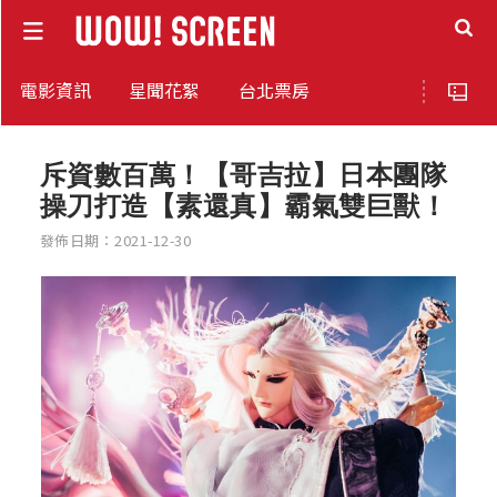
電影資訊
星聞花絮
台北票房
斥資數百萬！【哥吉拉】日本團隊
操刀打造【素還真】霸氣雙巨獸！
發佈日期：2021-12-30