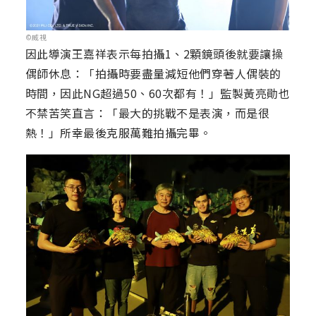
©威視
因此導演王嘉祥表示每拍攝1、2顆鏡頭後就要讓操
偶師休息：「拍攝時要盡量減短他們穿著人偶裝的
時間，因此NG超過50、60次都有！」監製黃亮勛也
不禁苦笑直言：「最大的挑戰不是表演，而是很
熱！」所幸最後克服萬難拍攝完畢。