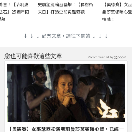
驚喜！【哈利波
史前猛龍輪番襲擊！【橡樹街
【奧德賽】女巫
法石】25週年限
末日】打造史前災難奇觀
曼莎莫頓曝心聲
銀幕
接戲！
↓ ↓ ↓ 尚有文章，請往下閱讀 ↓ ↓ ↓
您也可能喜歡這些文章
Recommended by
【奧德賽】女巫瑟西扮演者珊曼莎莫頓曝心聲，已經一