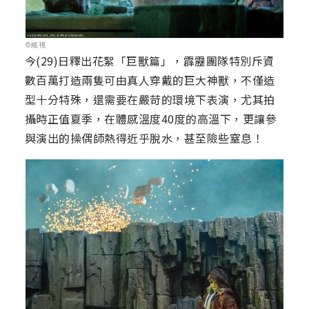
©威視
今(29)日釋出花絮「巨獸篇」，霹靂團隊特別斥資
數百萬打造兩隻可由真人穿戴的巨大神獸，不僅造
型十分特殊，還需要在嚴苛的環境下表演，尤其拍
攝時正值夏季，在體感溫度40度的高溫下，更讓參
與演出的操偶師熱得近乎脫水，甚至險些窒息！