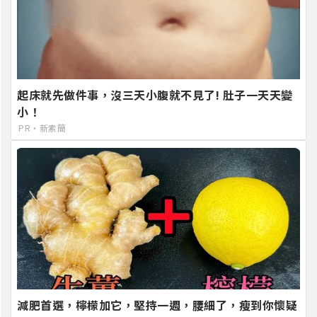
起床就先做件事，沒三天小腹就不見了! 肚子一天天變
小！
PR・新素簡
減肥首選，檸檬加它，堅持一週，腰細了，瘦到你懷疑