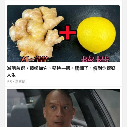
減肥首選，檸檬加它，堅持一週，腰細了，瘦到你懷疑
人生
PR・新素簡