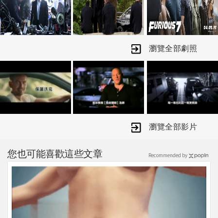
素。尼爾莫瑞茲、馮迪索和麥可佛瑞爾
參與幕後製片，克里斯摩根為此片編
劇。
瀏覽全部劇照
瀏覽全部影片
您也可能喜歡這些文章
Recommended by