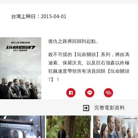
台灣上映日：2015-04-01
復仇之路將回歸到起點。
銳不可擋的【玩命關頭】系列，將由馮
迪索、保羅沃克、以及巨石強森以終極
狂飆速度帶領所有演員回歸【玩命關頭
7】！
【玩命關頭7】由導演溫子仁首度執
導，還有觀眾喜愛的蜜雪兒羅卓奎茲、
完整電影資料
喬丹娜布魯斯特、泰瑞斯吉布森、路達
克里斯、艾兒莎巴塔奇、盧卡斯布萊克
以及新加入的角色包括傑森史塔森、吉
蒙翰蘇、東尼嘉、龍達魯西和寇特羅