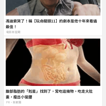
馮迪索哭了！稱【玩命關頭11】的劇本是他十年來看過
最佳！
電影新星聞
腹部脂肪的「剋星」找到了，常吃這幾物，吃走大肚
囊，瘦出小蠻腰
PR・新素簡