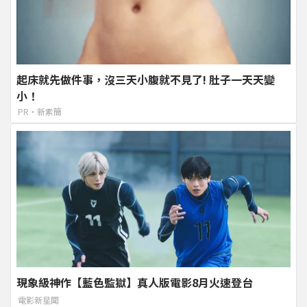
起床就先做件事，沒三天小腹就不見了! 肚子一天天變
小！
PR・新素簡
現象級神作【藍色監獄】真人版電影8月火速登台
電影新星聞