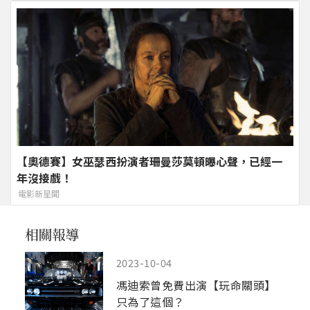
【奧德賽】女巫瑟西扮演者珊曼莎莫頓曝心聲，已經一
年沒接戲！
電影新星聞
2023-10-04
馮迪索曾免費出演【玩命關頭】
只為了這個？