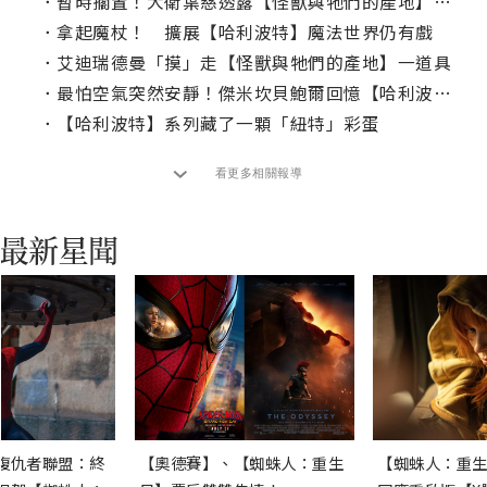
．
暫時擱置！大衛葉慈透露【怪獸與牠們的產地】動向
．
拿起魔杖！ 擴展【哈利波特】魔法世界仍有戲
．
艾迪瑞德曼「摸」走【怪獸與牠們的產地】一道具
．
最怕空氣突然安靜！傑米坎貝鮑爾回憶【哈利波特】超糗試鏡
．
【哈利波特】系列藏了一顆「紐特」彩蛋
看更多相關報導
復仇者聯盟：終
【奧德賽】、【蜘蛛人：重生
【蜘蛛人：重生