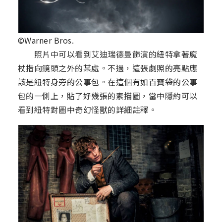
©Warner Bros.
照片中可以看到艾迪瑞德曼飾演的紐特拿著魔
杖指向鏡頭之外的某處。不過，這張劇照的亮點應
該是紐特身旁的公事包。在這個有如百寶袋的公事
包的一側上，貼了好幾張的素描圖，當中隱約可以
看到紐特對圖中奇幻怪獸的詳細註釋。