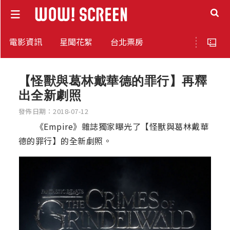
電影資訊
星聞花絮
台北票房
【怪獸與葛林戴華德的罪行】再釋
出全新劇照
發佈日期：2018-07-12
《Empire》雜誌獨家曝光了【怪獸與葛林戴華
德的罪行】的全新劇照。