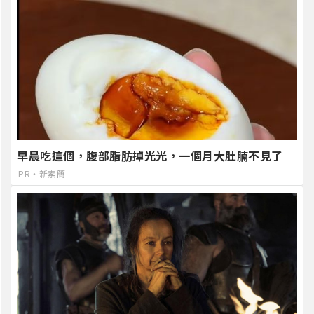
早晨吃這個，腹部脂肪掉光光，一個月大肚腩不見了
PR・新素簡