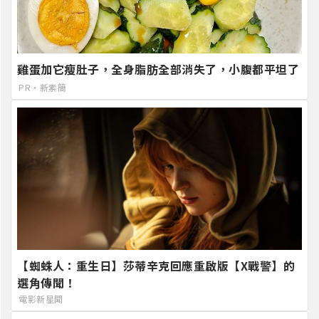
雞蛋加它瘦肚子，全身脂肪全部消失了，小腹都平坦了
PR・新素簡
【蜘蛛人：重生日】莎蒂辛克回應重啟版【X戰警】的
選角傳聞！
電影新星聞