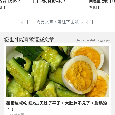
祝賀【蜘蛛人：
日】票房雙雙告捷！
回應重啟版【X
錄！
傳聞！
↓ ↓ ↓ 尚有文章，請往下閱讀 ↓ ↓ ↓
您也可能喜歡這些文章
Recommended by
雞蛋這樣吃 連吃3天肚子平了，大肚腩不見了，脂肪沒
了！
PR・新素簡