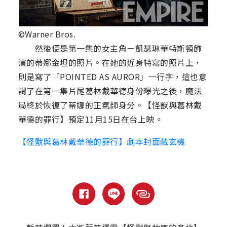
©Warner Bros.
然後便是第一集的女主角－凱瑟琳華特斯頓飾
演的蒂娜金坦的照片。在她的近身特寫的照片上，
則是寫了「POINTED AS AUROR」一行字，這也意
謂了在第一集片尾葛林戴華德身份曝光之後，魔法
局終於恢復了蒂娜的正氣師身分。【怪獸與葛林戴
華德的罪行】預定11月15日在台上映。
【怪獸與葛林戴華德的罪行】劇本封面藏玄機