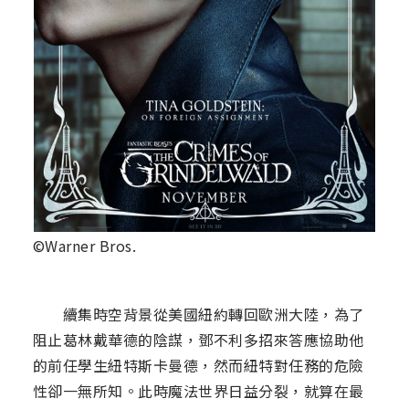
©Warner Bros.
續集時空背景從美國紐約轉回歐洲大陸，為了
阻止葛林戴華德的陰謀，鄧不利多招來答應協助他
的前任學生紐特斯卡曼德，然而紐特對任務的危險
性卻一無所知。此時魔法世界日益分裂，就算在最