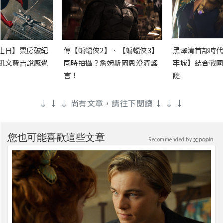
生日】票房破紀
傳【蝙蝠俠2】、【蝙蝠俠3】
黑澤清首部時代
凱文費吉說感覺
同時拍攝？詹姆斯岡恩澄清謠
牢城】結合戰國
言！
謎
↓ ↓ ↓ 尚有文章，請往下閱讀 ↓ ↓ ↓
您也可能喜歡這些文章
Recommended by