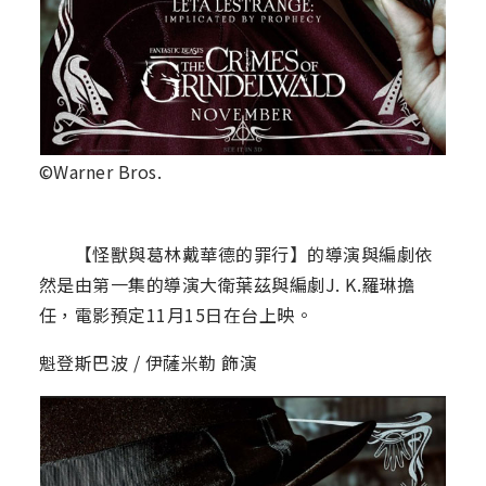
©Warner Bros.
【怪獸與葛林戴華德的罪行】的導演與編劇依
然是由第一集的導演大衛葉茲與編劇J. K.羅琳擔
任，電影預定11月15日在台上映。
魁登斯巴波 / 伊薩米勒 飾演