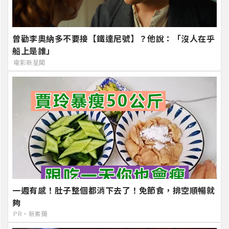
曾勸李奧納多不要接【鐵達尼號】？他說：「沒人在乎
船上是誰」
電影新星聞
一週有感！肚子整個都消下去了！免節食，排空順暢就
夠
PR・新素簡