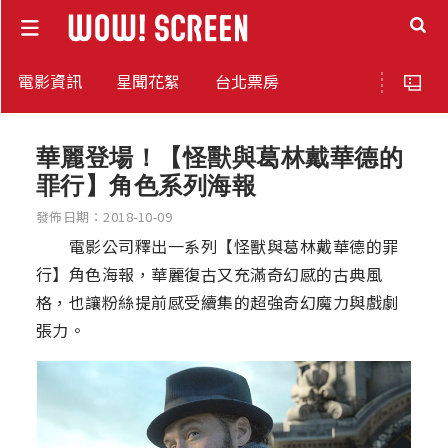
電影資訊
星聞花絮
台北票房
華麗登場！【怪獸與葛林戴華德的
罪行】角色系列海報
發佈日期：2018-10-09
電影公司釋出一系列【怪獸與葛林戴華德的罪
行】角色海報，華麗復古又充滿奇幻感的古典風
格，也讓粉絲提前感受續集的超強奇幻魔力與戲劇
張力。