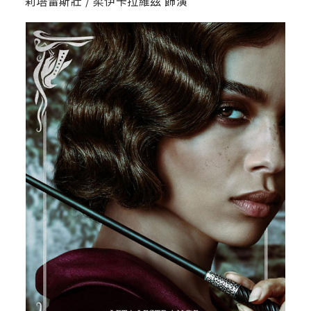
莉塔雷斯壯 / 柔伊卡拉維茲 飾演