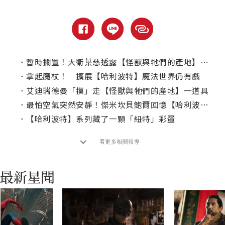
．
暫時擱置！大衛葉慈透露【怪獸與牠們的產地】動向
．
拿起魔杖！ 擴展【哈利波特】魔法世界仍有戲
．
艾迪瑞德曼「摸」走【怪獸與牠們的產地】一道具
．
最怕空氣突然安靜！傑米坎貝鮑爾回憶【哈利波特】超糗試鏡
．
【哈利波特】系列藏了一顆「紐特」彩蛋
看更多相關報導