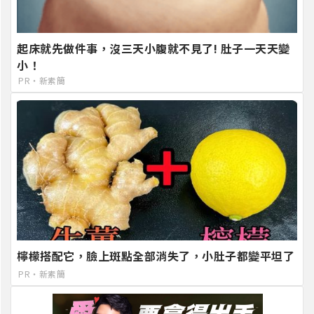
起床就先做件事，沒三天小腹就不見了! 肚子一天天變
小！
PR・新素簡
檸檬搭配它，臉上斑點全部消失了，小肚子都變平坦了
PR・新素簡