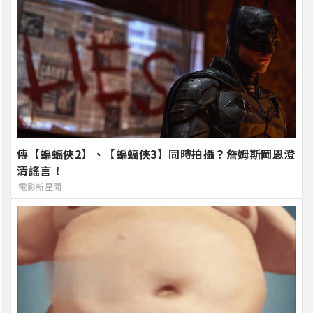
傳【蝙蝠俠2】、【蝙蝠俠3】同時拍攝？詹姆斯岡恩澄
清謠言！
電影新星聞