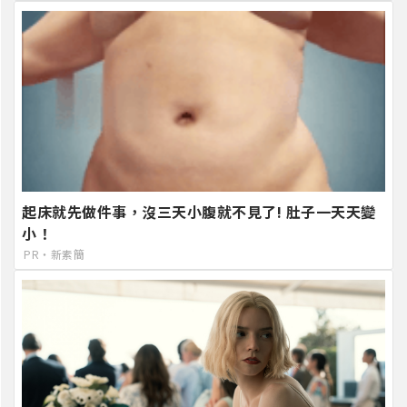
起床就先做件事，沒三天小腹就不見了! 肚子一天天變
小！
PR・新素簡