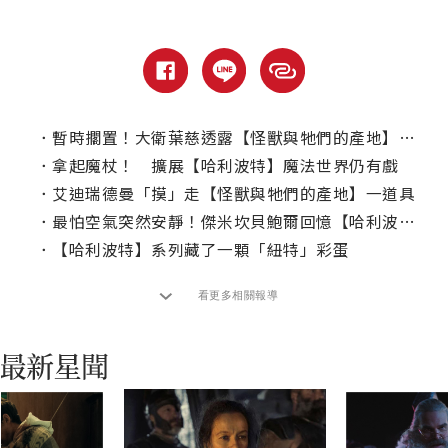
．
暫時擱置！大衛葉慈透露【怪獸與牠們的產地】動向
．
拿起魔杖！ 擴展【哈利波特】魔法世界仍有戲
．
艾迪瑞德曼「摸」走【怪獸與牠們的產地】一道具
．
最怕空氣突然安靜！傑米坎貝鮑爾回憶【哈利波特】超糗試鏡
．
【哈利波特】系列藏了一顆「紐特」彩蛋
看更多相關報導