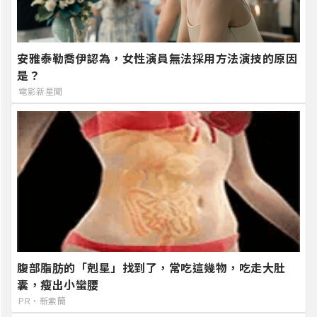
安雅泰勒喬伊認為，女性演員無法採用方法演技的原因
是？
電影新星聞
腹部脂肪的「剋星」找到了，常吃這幾物，吃走大肚
囊，瘦出小蠻腰
PR・新素簡