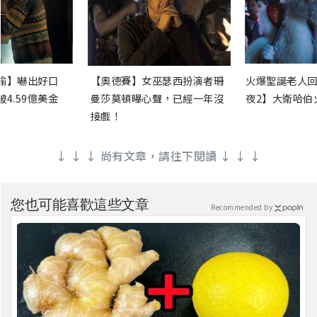
渝】嚇出好口
【奧德賽】女巫瑟西扮演者珊
火爆聖誕老人回
4.59億美金
曼莎莫頓曝心聲，已經一年沒
夜2】大衛哈伯
接戲！
↓ ↓ ↓ 尚有文章，請往下閱讀 ↓ ↓ ↓
您也可能喜歡這些文章
Recommended by