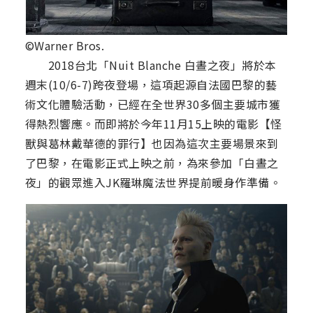
©Warner Bros.
2018台北「Nuit Blanche 白晝之夜」將於本
週末(10/6-7)跨夜登場，這項起源自法國巴黎的藝
術文化體驗活動，已經在全世界30多個主要城市獲
得熱烈響應。而即將於今年11月15上映的電影【怪
獸與葛林戴華德的罪行】也因為這次主要場景來到
了巴黎，在電影正式上映之前，為來參加「白晝之
夜」的觀眾進入JK羅琳魔法世界提前暖身作準備。