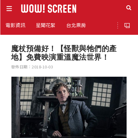
電影資訊
星聞花絮
台北票房
魔杖預備好！【怪獸與牠們的產
地】免費映演重溫魔法世界！
發佈日期：2018-10-03