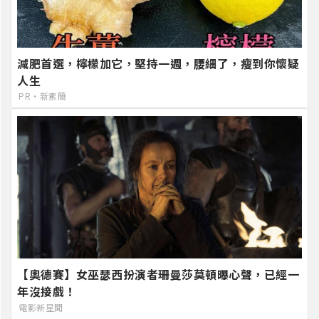
減肥首選，檸檬加它，堅持一週，腰細了，瘦到你懷疑
人生
PR・新素簡
【奧德賽】女巫瑟西扮演者珊曼莎莫頓曝心聲，已經一
年沒接戲！
電影新星聞