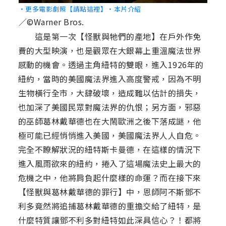
‧更多電影劇照【請點這裡】
‧本片介紹
／©Warner Bros.
這是第一次【怪獸與牠們的產地】在戶外作免
費的大型映演，也是觀眾在大銀幕上重溫魔法世界
感動的機會。透過主角紐特的雙眼，進入1926年的
紐約，當時的美國魔法界進入高度警戒，因為不明
生物橫行全市，大肆破壞，造成難以估計的損失，
也加深了美國民眾對魔法界的仇恨；另方面，邪惡
的巫師葛林戴華德也在大鬧歐洲之後下落成謎，他
極可能已經悄悄進入美國，美國魔法界人人自危。
完全不瞭解狀況的紐特斯卡曼德，在這樣的情況下
進入風雨欲來的紐約，捲入了這場魔法史上最大的
危機之中，他將肩負起什麼樣的命運？而在接下來
【怪獸與葛林戴華德的罪行】中，恩師阿不斯鄧不
利多竟然將追捕葛林戴華德的重擔交給了紐特，是
什麼特質讓鄧不利多對紐特如此深具信心？！都將