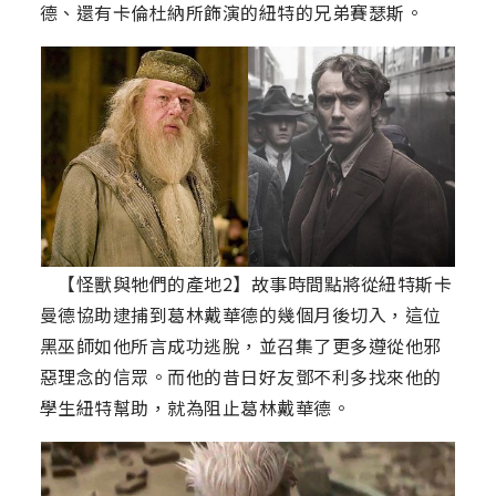
德、還有卡倫杜納所飾演的紐特的兄弟賽瑟斯。
【怪獸與牠們的產地2】故事時間點將從紐特斯卡
曼德協助逮捕到葛林戴華德的幾個月後切入，這位
黑巫師如他所言成功逃脫，並召集了更多遵從他邪
惡理念的信眾。而他的昔日好友鄧不利多找來他的
學生紐特幫助，就為阻止葛林戴華德。