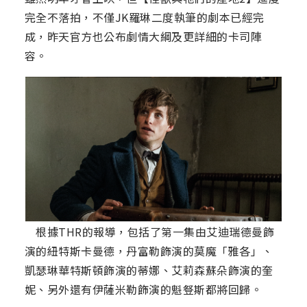
完全不落拍，不僅JK羅琳二度執筆的劇本已經完
成，昨天官方也公布劇情大綱及更詳細的卡司陣
容。
根據THR的報導，包括了第一集由艾迪瑞德曼飾
演的紐特斯卡曼德，丹富勒飾演的莫魔「雅各」、
凱瑟琳華特斯頓飾演的蒂娜、艾莉森蘇朵飾演的奎
妮、另外還有伊薩米勒飾演的魁豋斯都將回歸。