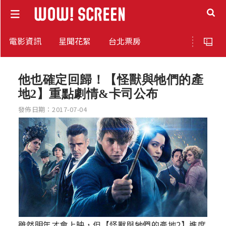
電影資訊
星聞花絮
台北票房
他也確定回歸！【怪獸與牠們的產
地2】重點劇情&卡司公布
發佈日期：2017-07-04
雖然明年才會上映，但【怪獸與牠們的產地2】進度