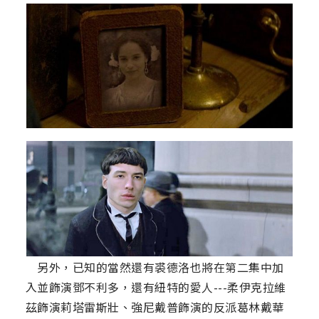
另外，已知的當然還有裘德洛也將在第二集中加
入並飾演鄧不利多，還有紐特的愛人---柔伊克拉維
茲飾演莉塔雷斯壯、強尼戴普飾演的反派葛林戴華