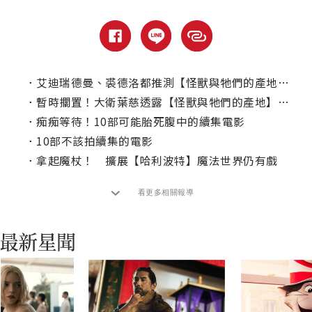
．
艾迪瑞德曼、裘德洛都推測【怪獸與牠們的產地】系列走到盡頭了！
．
暫時擱置！大衛葉慈透露【怪獸與牠們的產地】動向
．
痴痴等待！10部可能胎死腹中的續集電影
．
10部不該拍續集的電影
．
拿起魔杖！ 擴展【哈利波特】魔法世界仍有戲
看更多相關報導