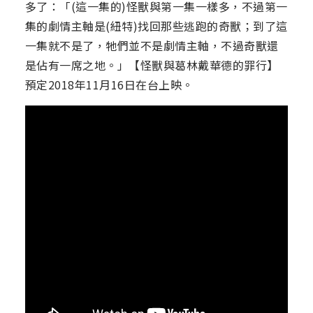
多了：「(這一集的)怪獸與第一集一樣多，不過第一
集的劇情主軸是(紐特)找回那些逃跑的奇獸；到了這
一集就不是了，牠們並不是劇情主軸，不過奇獸還
是佔有一席之地。」【怪獸與葛林戴華德的罪行】
預定2018年11月16日在台上映。