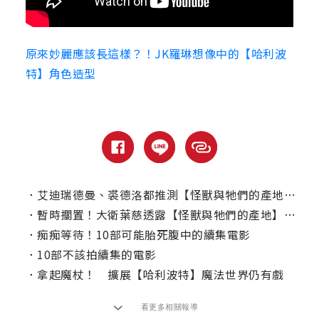
原來妙麗應該長這樣？！JK羅琳想像中的【哈利波
特】角色造型
．
艾迪瑞德曼、裘德洛都推測【怪獸與牠們的產地】系列走到盡頭了！
．
暫時擱置！大衛葉慈透露【怪獸與牠們的產地】動向
．
痴痴等待！10部可能胎死腹中的續集電影
．
10部不該拍續集的電影
．
拿起魔杖！ 擴展【哈利波特】魔法世界仍有戲
看更多相關報導