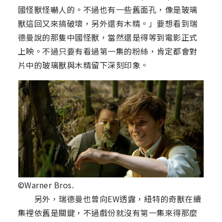
國怪獸怪嚇人的。不過也有一些舊面孔，像是玻璃
獸這回又來搞破壞，另外還有木精。」要想看到瑞
德曼說的那隻中國怪獸，當然還是得等到電影正式
上映。不過只要有看過第一集的粉絲，肯定都會對
片中的玻璃獸與木精留下深刻印象。
©Warner Bros.
另外，瑞德曼也曾向EW透露，紐特的奇獸在續
集裡依舊是關鍵，不過戲份就沒有第一集來得那麼