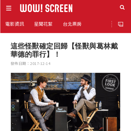
電影資訊
星聞花絮
台北票房
這些怪獸確定回歸【怪獸與葛林戴
華德的罪行】！
發佈日期：2017-12-14