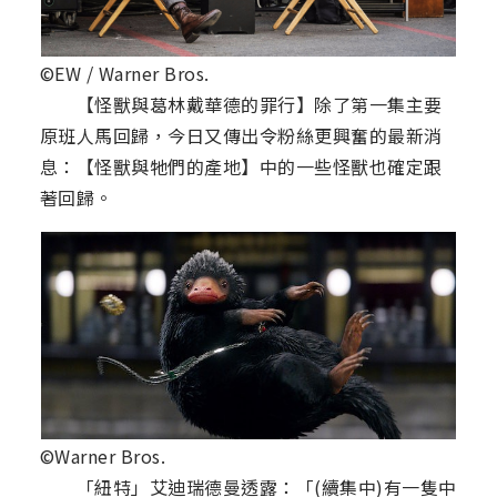
©EW / Warner Bros.
【怪獸與葛林戴華德的罪行】除了第一集主要
原班人馬回歸，今日又傳出令粉絲更興奮的最新消
息：【怪獸與牠們的產地】中的一些怪獸也確定跟
著回歸。
©Warner Bros.
「紐特」艾迪瑞德曼透露：「(續集中)有一隻中