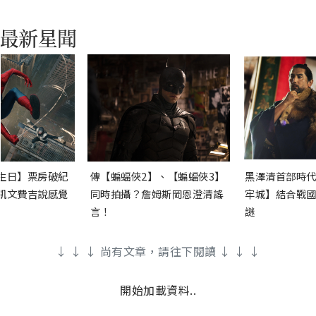
生日】票房破紀
傳【蝙蝠俠2】、【蝙蝠俠3】
黑澤清首部時代
凱文費吉說感覺
同時拍攝？詹姆斯岡恩澄清謠
牢城】結合戰國
言！
謎
↓ ↓ ↓ 尚有文章，請往下閱讀 ↓ ↓ ↓
開始加載資料..