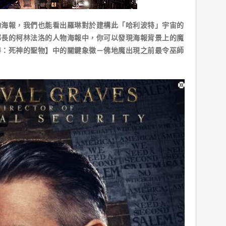
報，我們也能看出羅琳對於建構此「哈利波特」宇宙的
部長的柯林法洛的人物海報中，你可以發現海報背景上的魔
特：死神的聖物】中的關鍵象徵－佛地魔出現之前最令巫師
。