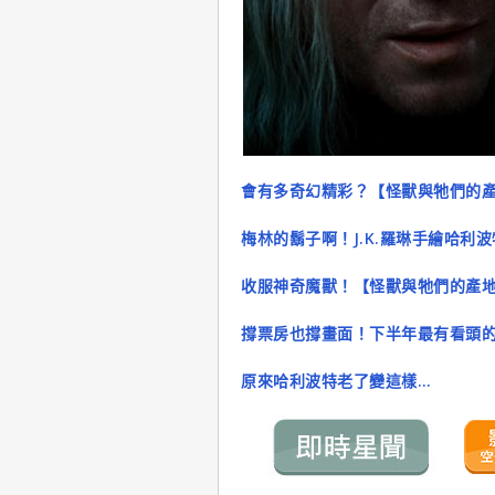
會有多奇幻精彩？【怪獸與牠們的
梅林的鬍子啊！J.K.羅琳手繪哈利
收服神奇魔獸！【怪獸與牠們的產
撐票房也撐畫面！下半年最有看頭
原來哈利波特老了變這樣…