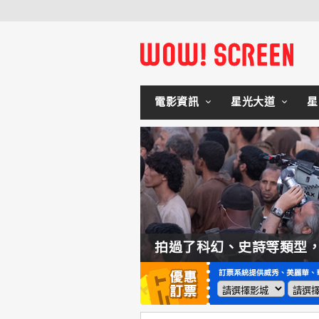
電影資訊
星光大道
星
如何交棒蜘蛛人？湯姆霍蘭：「我們有一個完整的計畫。」
拍過了科幻、史詩等類型