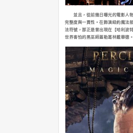
並且，從前幾日曝光的電影人物海
完整度與一貫性。在飾演紐約魔法
法符號，那正是曾出現在【哈利波
世界害怕的黑巫師蓋勒葛林戴華德