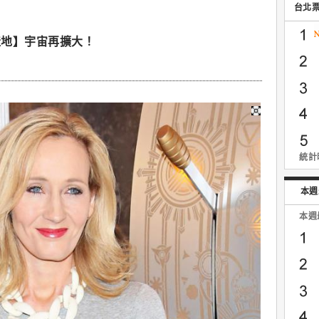
台北
產地】宇宙再擴大！
統計時
本週
本週