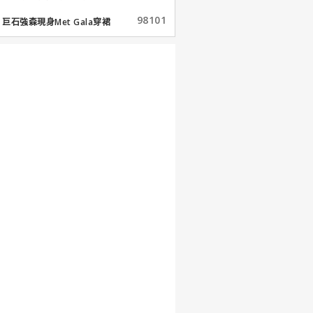
98101
巨石強森現身Met Gala穿裙
子...