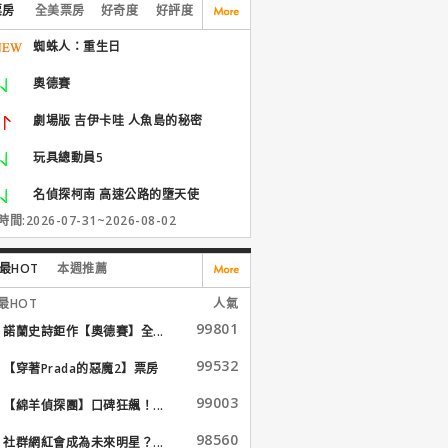
票房
全美票房
好奇度
好評度
蜘蛛人：重生日
奧德賽
劇場版 吉伊卡哇 人魚島的秘密
玩具總動員5
名偵探柯南 高速公路的墮天使
間:2026-07-31~2026-08-02
最HOT
本週推薦
最HOT
人氣
99801
諾蘭史詩鉅作【奧德賽】全...
99532
【穿著Prada的惡魔2】票房
大...
99003
【綿羊偵探團】口碑狂飆！...
98560
社群網紅會成為未來明星？...