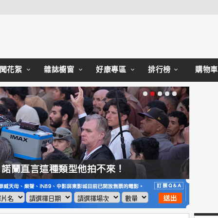
Close
聞花絮
雜誌櫥窗
好康專區
排行榜
購物車
，諾蘭直言這種類型他拍不來！