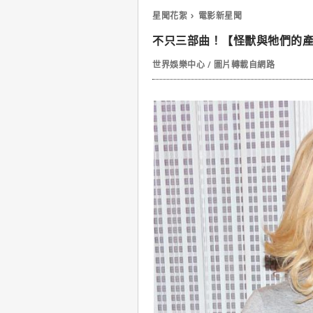
星聞花絮
電影新星聞
不只三部曲！【怪獸與牠們的
世界娛樂中心 / 圖片轉載自網路