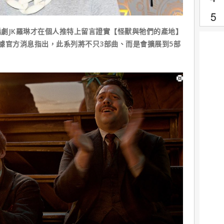
JK羅琳才在個人推特上留言證實【怪獸與牠們的產地】
據官方消息指出，此系列將不只3部曲、而是會擴展到5部