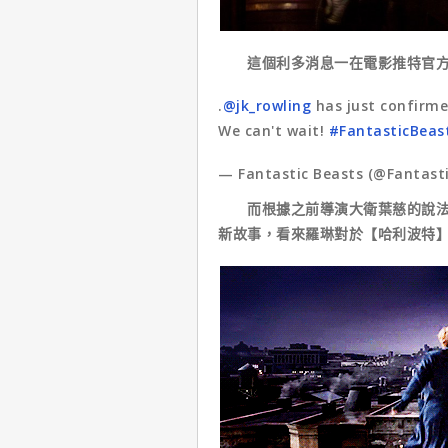
這個利多消息一在電影推特官方
.
@jk_rowling
has just confirme
We can't wait!
#FantasticBeas
— Fantastic Beasts (@Fantast
而根據之前導演大衛葉慈的說法，
新故事，看來羅琳對於【哈利波特