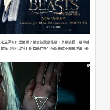
巫師有什麼關聯？是信徒還是後裔？單是這樣，羅琳就
。難怪【哈利波特】的粉絲們多年來始終離不開羅琳筆下的
！