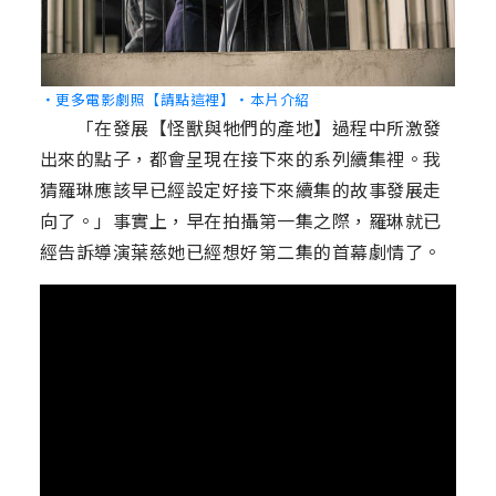
‧更多電影劇照【請點這裡】
‧本片介紹
「在發展【怪獸與牠們的產地】過程中所激發
出來的點子，都會呈現在接下來的系列續集裡。我
猜羅琳應該早已經設定好接下來續集的故事發展走
向了。」事實上，早在拍攝第一集之際，羅琳就已
經告訴導演葉慈她已經想好第二集的首幕劇情了。