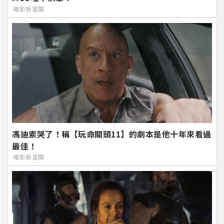
電影新星聞
馮迪索哭了！稱【玩命關頭11】的劇本是他十年來看過
最佳！
電影新星聞