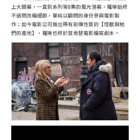
上大銀幕，一直到系列第8集的風光落幕，羅琳始終
不過問改編細節，單純以顧問的身份參與電影製
作；如今電影公司推出帶有前傳性質的【怪獸與牠
們的產地】，羅琳也終於首肯替電影編寫劇本。