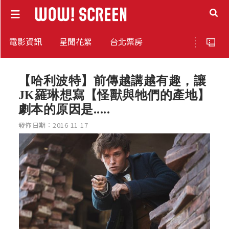
電影資訊
星聞花絮
台北票房
【哈利波特】前傳越講越有趣，讓
JK羅琳想寫【怪獸與牠們的產地】
劇本的原因是.....
發佈日期：2016-11-17