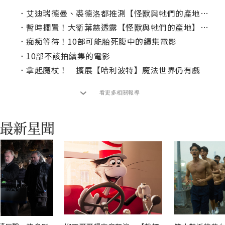
．
艾迪瑞德曼、裘德洛都推測【怪獸與牠們的產地】系列走到盡頭了！
．
暫時擱置！大衛葉慈透露【怪獸與牠們的產地】動向
．
痴痴等待！10部可能胎死腹中的續集電影
．
10部不該拍續集的電影
．
拿起魔杖！ 擴展【哈利波特】魔法世界仍有戲
看更多相關報導