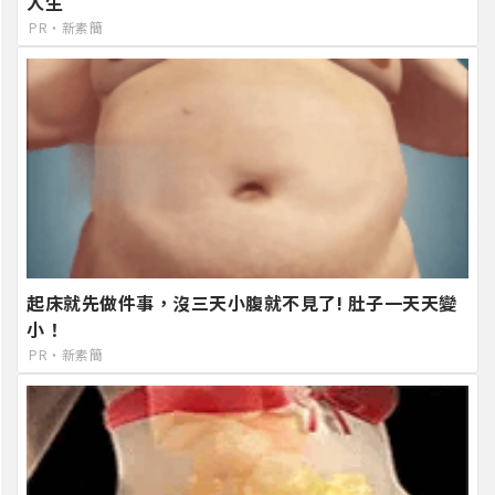
人生
PR・新素簡
起床就先做件事，沒三天小腹就不見了! 肚子一天天變
小！
PR・新素簡