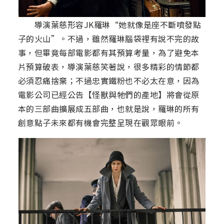
導演葉慈形容JK羅琳“她就像是座不斷噴發點
子的火山”。不過，雖然羅琳腦袋裡有說不完的故
事，但畢竟每部電影都有其預算考量，為了避免本
片預算破表，導演葉慈笑著說，很多精彩的情節都
必須忍痛捨棄；不過忠實鐵粉也不必太在意，因為
電影公司已經公告【怪獸與牠們的產地】將會從原
本的三部曲擴展成五部曲，也就是說，羅琳的所有
創意點子未來都有機會完整呈現在觀眾眼前。