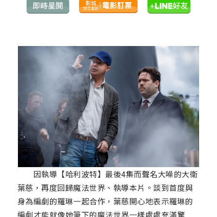
因執導【哈利波特】最後4集而聲名大噪的大衛
葉慈，再度回歸魔法世界、執導本片。談到首度與
身為編劇的羅琳一起合作，葉慈開心地表示羅琳的
編劇才能就像她筆下的魔法世界一樣處處充滿驚