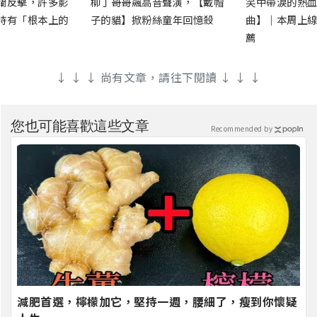
蘭反擊，許多影
柳丁哥哥飆高音聲演，【戴帽
笑中帶淚的熱血
時有「根本上的
子的貓】掀粉絲童年回憶殺
曲】｜本周上線
薦
↓ ↓ ↓ 尚有文章，請往下閱讀 ↓ ↓ ↓
您也可能喜歡這些文章
Recommended by
減肥首選，檸檬加它，堅持一週，腰細了，瘦到你懷疑