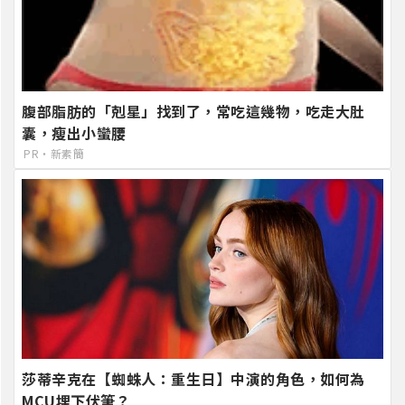
腹部脂肪的「剋星」找到了，常吃這幾物，吃走大肚
囊，瘦出小蠻腰
PR・新素簡
莎蒂辛克在【蜘蛛人：重生日】中演的角色，如何為
MCU埋下伏筆？