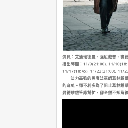
演員：艾迪瑞德曼、強尼戴普、裘
播出時間：11/9(21:00), 11/10(18:50)
11/17(18:45), 11/22(21:00), 11/
法力高強的黑魔法巫師葛林戴華德
的麻瓜。鄧不利多為了阻止葛林戴
曼德雖然答應幫忙，卻全然不知背