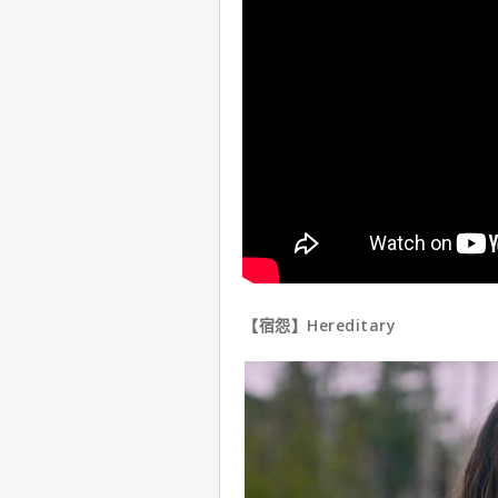
【宿怨】Hereditary