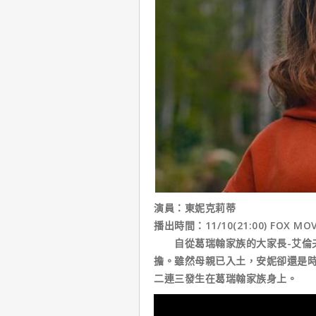
演員：東妮克莉蒂
播出時間：11/10(21:00) FOX MOV
自從葛瑞翰家族的大家長-艾倫夫
擔。雖然母親已入土，安妮卻還是
二連三發生在葛瑞翰家族身上。