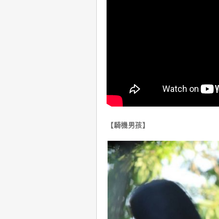
【騎機男孩】