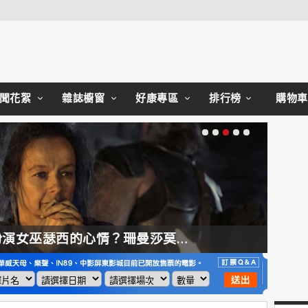
Close
聞花絮
雜誌櫥窗
好康專區
排行榜
購物車
【奧德賽】配角也精采，扮演女巫瑟西的心情？珊曼莎莫頓：「感覺就像重生」
【哈