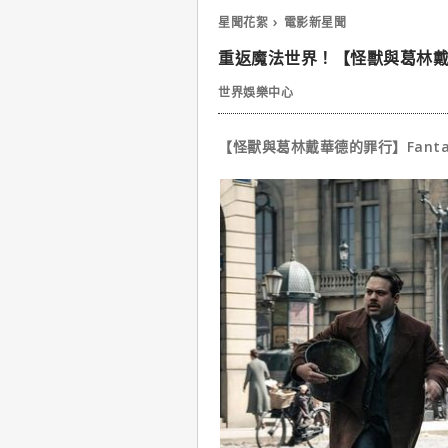
星聞花絮
電影新星聞
重返魔法世界！【怪獸與葛林
世界娛樂中心
【怪獸與葛林戴華德的罪行】Fantastic B