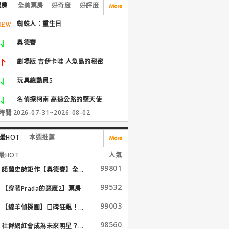
票房
全美票房
好奇度
好評度
蜘蛛人：重生日
奧德賽
劇場版 吉伊卡哇 人魚島的秘密
玩具總動員5
名偵探柯南 高速公路的墮天使
間:2026-07-31~2026-08-02
最HOT
本週推薦
最HOT
人氣
99801
諾蘭史詩鉅作【奧德賽】全...
99532
【穿著Prada的惡魔2】票房
大...
99003
【綿羊偵探團】口碑狂飆！...
98560
社群網紅會成為未來明星？...