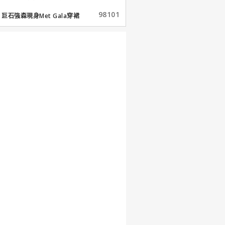
98101
巨石強森現身Met Gala穿裙
子...