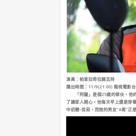
演員：帕查拉奇拉錫瓦特
播出時間：11/9(21:00) 衛視電影台
「阿薩」是個25歲的傢伙，他的
了讓家人開心，他每天早上還是穿
中初戀-佳茹，而她的男友“A哥”