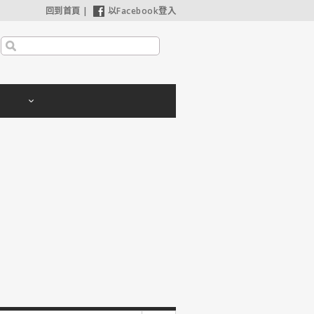
回到首頁
|
以Facebook登入
利波特：神秘的魔法石】25週年限定1週重返大銀幕