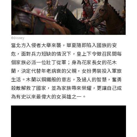
©Disney
當北方入侵者大舉來襲，華夏隨即陷入國族的安
危，面對兵力短缺的情況下，皇上下令徵召民間每
個家族必派一位壯丁從軍；身為花家長女的花木
蘭，決定代替年老病衰的父親，女扮男裝投入軍旅
生活。木蘭以鋼鐵般的意志，及過人的智慧，奮勇
殺敵解救了國家，並為家族帶來榮耀，更讓自己成
為有史以來最偉大的女英雄之一。