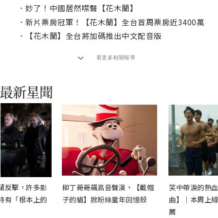
．
妙了！中國居然噤聲【花木蘭】
．
新片票房冠軍！【花木蘭】全台首周票房近3400萬
．
【花木蘭】全台將加碼推出中文配音版
看更多相關報導
蘭反擊，許多影
柳丁哥哥飆高音聲演，【戴帽
笑中帶淚的熱血
時有「根本上的
子的貓】掀粉絲童年回憶殺
曲】｜本周上線
薦