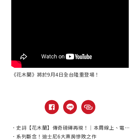
《花木蘭》將於9月4日全台隆重登場！
．
史詩【花木蘭】傳奇磅礡再現！｜本周線上、電視首播推薦
．
系列斷念！迪士尼6大票房慘敗之作