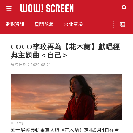
電影資訊
星聞花絮
台北票房
COCO李玟再為【花木蘭】獻唱經
典主題曲＜自己＞
發佈日期：2020-08-21
©Disney
迪士尼經典動畫真人版《花木蘭》定檔9月4日在台