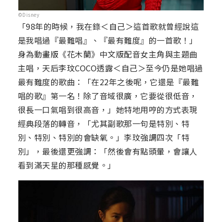
©Disney
「98年的時候，我在錄＜自己＞這首歌就曾經說這
是我唱過『最難唱』、『最有難度』的一首歌！」
身為動畫版《花木蘭》中文版配音女主角與主題曲
主唱，天后李玟COCO透露＜自己＞至今仍是她唱過
最有難度的歌曲：「在22年之後呢，它還是『最難
唱的歌』第一名！除了音域很廣，它要從很低音，
很長一口氣唱到很高音，」她特地用哼的方式表現
經典段落的轉音，「尤其副歌那一句是特別、特
別、特別、特別的會缺氧。」李玟強調四次「特
別」，最後還更強調：「然後會有點頭暈，會讓人
看到滿天星的那種感覺。」