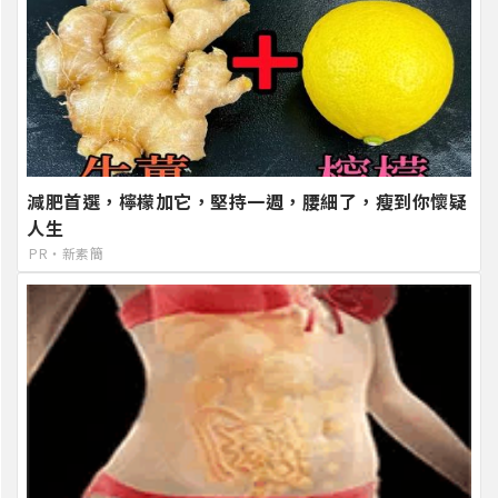
減肥首選，檸檬加它，堅持一週，腰細了，瘦到你懷疑
人生
PR・新素簡