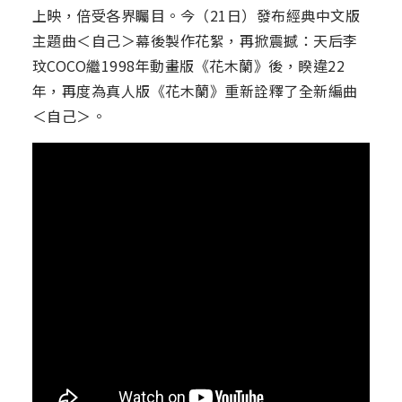
上映，倍受各界矚目。今（21日）發布經典中文版
主題曲＜自己＞幕後製作花絮，再掀震撼：天后李
玟COCO繼1998年動畫版《花木蘭》後，睽違22
年，再度為真人版《花木蘭》重新詮釋了全新編曲
＜自己＞。