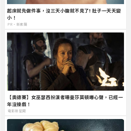
起床就先做件事，沒三天小腹就不見了! 肚子一天天變
小！
PR・新素簡
【奧德賽】女巫瑟西扮演者珊曼莎莫頓曝心聲，已經一
年沒接戲！
電影新星聞