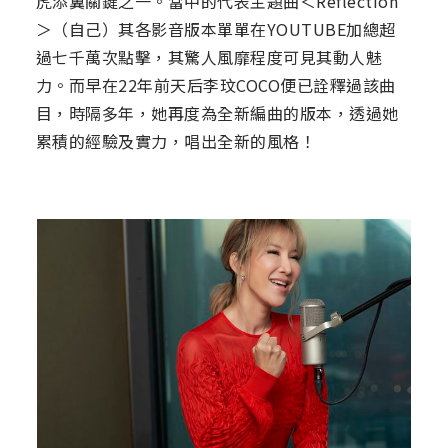
虎添翼關鍵之一。當中的代表主題曲＜Reflection
＞（自己）其各影音版本單單在YOUTUBE加總超
過七千萬次點擊，其驚人風靡程度可見其動人魅
力。而早在22年前天后李玟COCO便已詮釋過該曲
目，時隔多年，她再度為全新編曲的版本，透過她
累積的經驗及實力，唱出全新的風格！