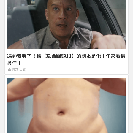
馮迪索哭了！稱【玩命關頭11】的劇本是他十年來看過
最佳！
電影新星聞