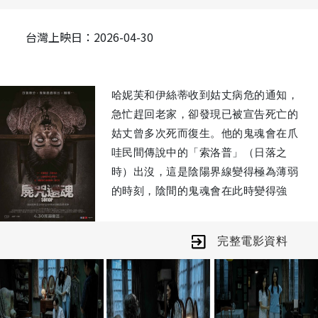
台灣上映日：2026-04-30
哈妮芙和伊絲蒂收到姑丈病危的通知，
急忙趕回老家，卻發現已被宣告死亡的
姑丈曾多次死而復生。他的鬼魂會在爪
哇民間傳說中的「索洛普」（日落之
時）出沒，這是陰陽界線變得極為薄弱
的時刻，陰間的鬼魂會在此時變得強
大，能夠自由遊走於陽界。哈妮芙不得
不想起這個受詛咒的家庭，父母如中邪
完整電影資料
般相繼去世，而久病的姑姑也早已不知
去向，不知是生是死。姊妹倆逐步揭開
真相，她們在姑丈的床下發現了一本紅
皮書，紀載了一種邪惡的咒術，施咒之