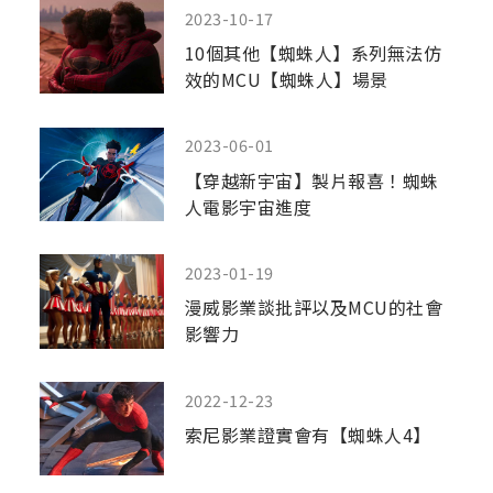
2023-10-17
10個其他【蜘蛛人】系列無法仿
效的MCU【蜘蛛人】場景
2023-06-01
【穿越新宇宙】製片報喜！蜘蛛
人電影宇宙進度
2023-01-19
漫威影業談批評以及MCU的社會
影響力
2022-12-23
索尼影業證實會有【蜘蛛人4】